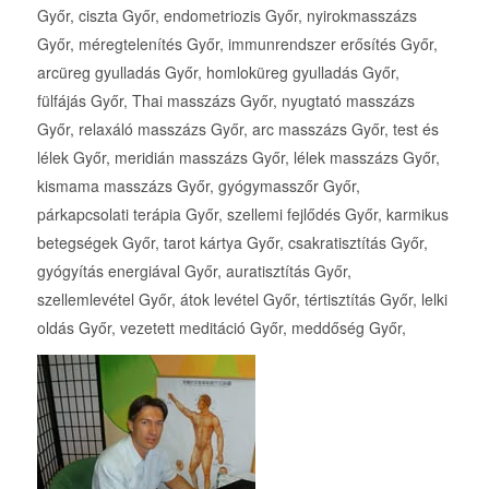
Győr, ciszta Győr, endometriozis Győr, nyirokmasszázs
Győr, méregtelenítés Győr, immunrendszer erősítés Győr,
arcüreg gyulladás Győr, homloküreg gyulladás Győr,
fülfájás Győr, Thai masszázs Győr, nyugtató masszázs
Győr, relaxáló masszázs Győr, arc masszázs Győr, test és
lélek Győr, meridián masszázs Győr, lélek masszázs Győr,
kismama masszázs Győr, gyógymasszőr Győr,
párkapcsolati terápia Győr, szellemi fejlődés Győr, karmikus
betegségek Győr, tarot kártya Győr, csakratisztítás Győr,
gyógyítás energiával Győr, auratisztítás Győr,
szellemlevétel Győr, átok levétel Győr, tértisztítás Győr, lelki
oldás Győr, vezetett meditáció Győr, meddőség Győr,