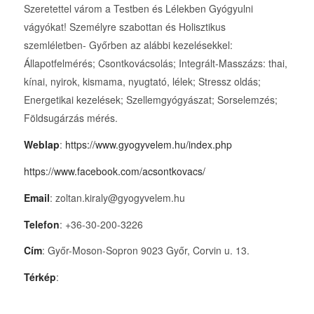
Szeretettel várom a Testben és Lélekben Gyógyulni
vágyókat! Személyre szabottan és Holisztikus
szemléletben- Győrben az alábbi kezelésekkel:
Állapotfelmérés; Csontkovácsolás; Integrált-Masszázs: thai,
kínai, nyirok, kismama, nyugtató, lélek; Stressz oldás;
Energetikai kezelések; Szellemgyógyászat; Sorselemzés;
Földsugárzás mérés.
Weblap
:
https://www.gyogyvelem.hu/index.php
https://www.facebook.com/acsontkovacs/
Email
: zoltan.kiraly@gyogyvelem.hu
Telefon
: +36-30-200-3226
Cím
: Győr-Moson-Sopron 9023 Győr, Corvin u. 13.
Térkép
: