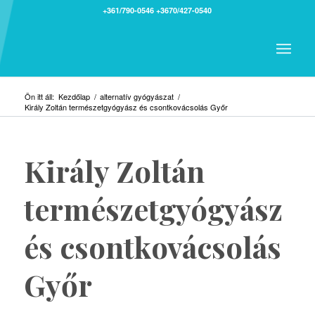
+361/790-0546
+3670/427-0540
Ön itt áll:
Kezdőlap
/
alternatív gyógyászat
/
Király Zoltán természetgyógyász és csontkovácsolás Győr
Király Zoltán
természetgyógyász
és csontkovácsolás
Győr