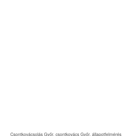
Csontkovácsolás Győr, csontkovács Győr, állapotfelmérés