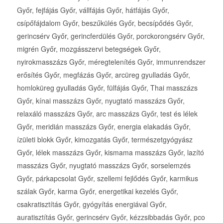
Győr, fejfájás Győr, vállfájás Győr, hátfájás Győr,
csípőfájdalom Győr, beszűkülés Győr, becsípődés Győr,
gerincsérv Győr, gerincferdülés Győr, porckorongsérv Győr,
migrén Győr, mozgásszervi betegségek Győr,
nyirokmasszázs Győr, méregtelenítés Győr, immunrendszer
erősítés Győr, megfázás Győr, arcüreg gyulladás Győr,
homloküreg gyulladás Győr, fülfájás Győr, Thai masszázs
Győr, kínai masszázs Győr, nyugtató masszázs Győr,
relaxáló masszázs Győr, arc masszázs Győr, test és lélek
Győr, meridián masszázs Győr, energia elakadás Győr,
ízületi blokk Győr, kimozgatás Győr, természetgyógyász
Győr, lélek masszázs Győr, kismama masszázs Győr, lazító
masszázs Győr, nyugtató masszázs Győr, sorselemzés
Győr, párkapcsolat Győr, szellemi fejlődés Győr, karmikus
szálak Győr, karma Győr, energetikai kezelés Győr,
csakratisztítás Győr, gyógyítás energiával Győr,
auratisztítás Győr, gerincsérv Győr, kézzsibbadás Győr, pco