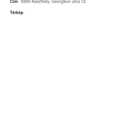
Cím
: 8360 Keszthely, Georgikon utca 12.
Térkép
: