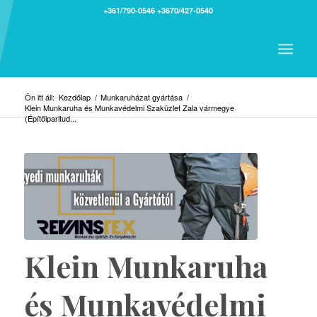
+361/790-0546
+3670/427-0540
Ön itt áll:
Kezdőlap
/
Munkaruházat gyártása
/
Klein Munkaruha és Munkavédelmi Szaküzlet Zala vármegye
(Építőiparitud...
Klein Munkaruha
és Munkavédelmi