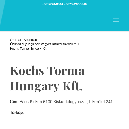
+361/790-0546
+3670/427-0540
Ön itt áll:
Kezdőlap
/
Élelmiszer jellegű bolti vegyes kiskereskedelem
/
Kochs Torma Hungary Kft.
Kochs Torma
Hungary Kft.
Cím
: Bács-Kiskun 6100 Kiskunfélegyháza , I. kerület 241.
Térkép
: