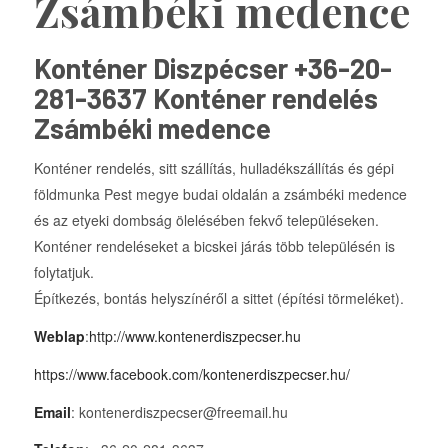
Zsámbéki medence
Konténer Diszpécser +36-20-
281-3637 Konténer rendelés
Zsámbéki medence
Konténer rendelés, sitt szállítás, hulladékszállítás és gépi
földmunka Pest megye budai oldalán a zsámbéki medence
és az etyeki dombság ölelésében fekvő településeken.
Konténer rendeléseket a bicskei járás több településén is
folytatjuk.
Építkezés, bontás helyszínéről a sittet (építési törmeléket).
Weblap
:
http://www.kontenerdiszpecser.hu
https://www.facebook.com/kontenerdiszpecser.hu/
Email
: kontenerdiszpecser@freemail.hu