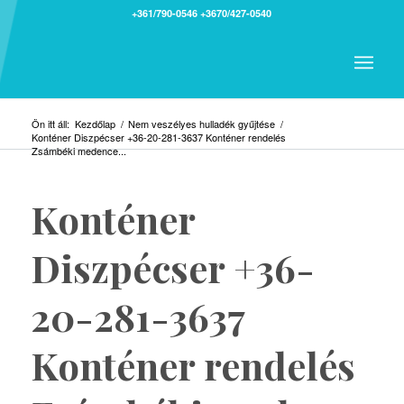
+361/790-0546
+3670/427-0540
Ön itt áll:
Kezdőlap
/
Nem veszélyes hulladék gyűjtése
/
Konténer Diszpécser +36-20-281-3637 Konténer rendelés
Zsámbéki medence...
Konténer
Diszpécser +36-
20-281-3637
Konténer rendelés