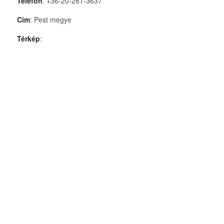
Telefon
: +36-20-281-3637
Cím
: Pest megye
Térkép
: