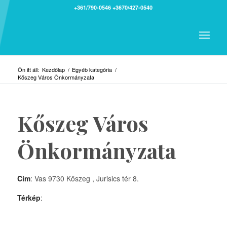
+361/790-0546
+3670/427-0540
Ön itt áll:
Kezdőlap
/
Egyéb kategória
/
Kőszeg Város Önkormányzata
Kőszeg Város
Önkormányzata
Cím
: Vas 9730 Kőszeg , Jurisics tér 8.
Térkép
: