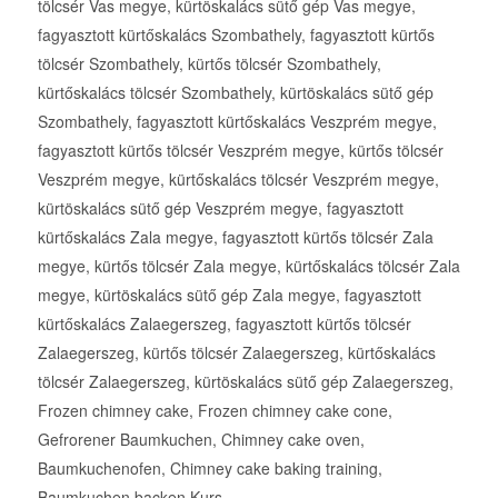
tölcsér Vas megye, kürtöskalács sütő gép Vas megye,
fagyasztott kürtőskalács Szombathely, fagyasztott kürtős
tölcsér Szombathely, kürtős tölcsér Szombathely,
kürtőskalács tölcsér Szombathely, kürtöskalács sütő gép
Szombathely, fagyasztott kürtőskalács Veszprém megye,
fagyasztott kürtős tölcsér Veszprém megye, kürtős tölcsér
Veszprém megye, kürtőskalács tölcsér Veszprém megye,
kürtöskalács sütő gép Veszprém megye, fagyasztott
kürtőskalács Zala megye, fagyasztott kürtős tölcsér Zala
megye, kürtős tölcsér Zala megye, kürtőskalács tölcsér Zala
megye, kürtöskalács sütő gép Zala megye, fagyasztott
kürtőskalács Zalaegerszeg, fagyasztott kürtős tölcsér
Zalaegerszeg, kürtős tölcsér Zalaegerszeg, kürtőskalács
tölcsér Zalaegerszeg, kürtöskalács sütő gép Zalaegerszeg,
Frozen chimney cake, Frozen chimney cake cone,
Gefrorener Baumkuchen, Chimney cake oven,
Baumkuchenofen, Chimney cake baking training,
Baumkuchen backen Kurs,