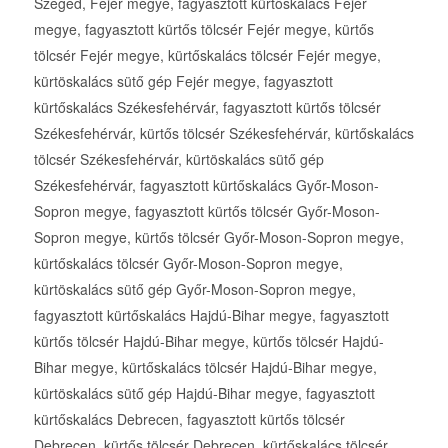
Szeged, Fejér megye, fagyasztott kürtőskalács Fejér
megye, fagyasztott kürtős tölcsér Fejér megye, kürtős
tölcsér Fejér megye, kürtőskalács tölcsér Fejér megye,
kürtöskalács sütő gép Fejér megye, fagyasztott
kürtőskalács Székesfehérvár, fagyasztott kürtős tölcsér
Székesfehérvár, kürtős tölcsér Székesfehérvár, kürtőskalács
tölcsér Székesfehérvár, kürtöskalács sütő gép
Székesfehérvár, fagyasztott kürtőskalács Győr-Moson-
Sopron megye, fagyasztott kürtős tölcsér Győr-Moson-
Sopron megye, kürtős tölcsér Győr-Moson-Sopron megye,
kürtőskalács tölcsér Győr-Moson-Sopron megye,
kürtöskalács sütő gép Győr-Moson-Sopron megye,
fagyasztott kürtőskalács Hajdú-Bihar megye, fagyasztott
kürtős tölcsér Hajdú-Bihar megye, kürtős tölcsér Hajdú-
Bihar megye, kürtőskalács tölcsér Hajdú-Bihar megye,
kürtöskalács sütő gép Hajdú-Bihar megye, fagyasztott
kürtőskalács Debrecen, fagyasztott kürtős tölcsér
Debrecen, kürtős tölcsér Debrecen, kürtőskalács tölcsér