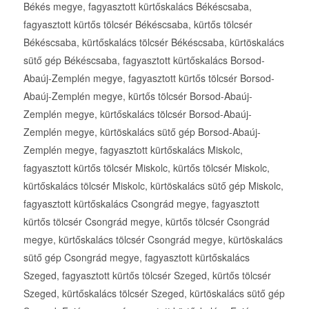
Békés megye, fagyasztott kürtőskalács Békéscsaba,
fagyasztott kürtős tölcsér Békéscsaba, kürtős tölcsér
Békéscsaba, kürtőskalács tölcsér Békéscsaba, kürtöskalács
sütő gép Békéscsaba, fagyasztott kürtőskalács Borsod-
Abaúj-Zemplén megye, fagyasztott kürtős tölcsér Borsod-
Abaúj-Zemplén megye, kürtős tölcsér Borsod-Abaúj-
Zemplén megye, kürtőskalács tölcsér Borsod-Abaúj-
Zemplén megye, kürtöskalács sütő gép Borsod-Abaúj-
Zemplén megye, fagyasztott kürtőskalács Miskolc,
fagyasztott kürtős tölcsér Miskolc, kürtős tölcsér Miskolc,
kürtőskalács tölcsér Miskolc, kürtöskalács sütő gép Miskolc,
fagyasztott kürtőskalács Csongrád megye, fagyasztott
kürtős tölcsér Csongrád megye, kürtős tölcsér Csongrád
megye, kürtőskalács tölcsér Csongrád megye, kürtöskalács
sütő gép Csongrád megye, fagyasztott kürtőskalács
Szeged, fagyasztott kürtős tölcsér Szeged, kürtős tölcsér
Szeged, kürtőskalács tölcsér Szeged, kürtöskalács sütő gép