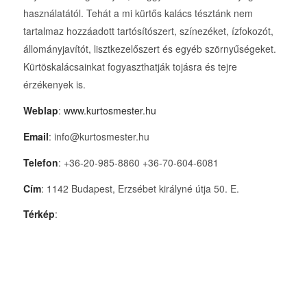
használatától. Tehát a mi kürtős kalács tésztánk nem
tartalmaz hozzáadott tartósítószert, színezéket, ízfokozót,
állományjavítót, lisztkezelőszert és egyéb szörnyűségeket.
Kürtöskalácsainkat fogyaszthatják tojásra és tejre
érzékenyek is.
Weblap
:
www.kurtosmester.hu
Email
: info@kurtosmester.hu
Telefon
: +36-20-985-8860 +36-70-604-6081
Cím
: 1142 Budapest, Erzsébet királyné útja 50. E.
Térkép
: