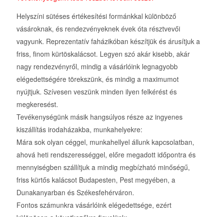
Helyszíni sütéses értékesítési formánkkal különböző
vásároknak, és rendezvényeknek évek óta résztvevői
vagyunk. Reprezentatív faházikóban készítjük és árusítjuk a
friss, finom kürtöskalácsot. Legyen szó akár kisebb, akár
nagy rendezvényről, mindig a vásárlóink legnagyobb
elégedettségére törekszünk, és mindig a maximumot
nyújtjuk. Szívesen veszünk minden ilyen felkérést és
megkeresést.
Tevékenységünk másik hangsúlyos része az ingyenes
kiszállítás irodaházakba, munkahelyekre:
Mára sok olyan céggel, munkahellyel állunk kapcsolatban,
ahová heti rendszerességgel, előre megadott időpontra és
mennyiségben szállítjuk a mindig megbízható minőségű,
friss kürtős kalácsot Budapesten, Pest megyében, a
Dunakanyarban és Székesfehérváron.
Fontos számunkra vásárlóink elégedettsége, ezért