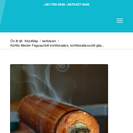
+361/790-0546
+3670/427-0540
Ön itt áll:
Kezdőlap
/
tanfolyam
/
Kürtős Mester Fagyasztott kürtőskalács, kürtőskalácssütő gép...