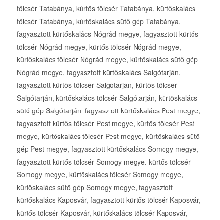
tölcsér Tatabánya, kürtős tölcsér Tatabánya, kürtőskalács
tölcsér Tatabánya, kürtöskalács sütő gép Tatabánya,
fagyasztott kürtőskalács Nógrád megye, fagyasztott kürtős
tölcsér Nógrád megye, kürtős tölcsér Nógrád megye,
kürtőskalács tölcsér Nógrád megye, kürtöskalács sütő gép
Nógrád megye, fagyasztott kürtőskalács Salgótarján,
fagyasztott kürtős tölcsér Salgótarján, kürtős tölcsér
Salgótarján, kürtőskalács tölcsér Salgótarján, kürtöskalács
sütő gép Salgótarján, fagyasztott kürtőskalács Pest megye,
fagyasztott kürtős tölcsér Pest megye, kürtős tölcsér Pest
megye, kürtőskalács tölcsér Pest megye, kürtöskalács sütő
gép Pest megye, fagyasztott kürtőskalács Somogy megye,
fagyasztott kürtős tölcsér Somogy megye, kürtős tölcsér
Somogy megye, kürtőskalács tölcsér Somogy megye,
kürtöskalács sütő gép Somogy megye, fagyasztott
kürtőskalács Kaposvár, fagyasztott kürtős tölcsér Kaposvár,
kürtős tölcsér Kaposvár, kürtőskalács tölcsér Kaposvár,