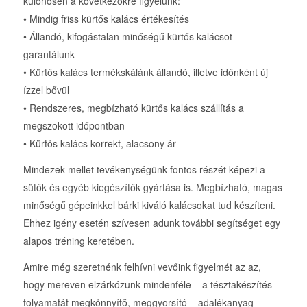
különösen a következőkre figyelünk:
• Mindig friss kürtős kalács értékesítés
• Állandó, kifogástalan minőségű kürtős kalácsot
garantálunk
• Kürtős kalács termékskálánk állandó, illetve időnként új
ízzel bővül
• Rendszeres, megbízható kürtős kalács szállítás a
megszokott időpontban
• Kürtös kalács korrekt, alacsony ár
Mindezek mellet tevékenységünk fontos részét képezi a
sütők és egyéb kiegészítők gyártása is. Megbízható, magas
minőségű gépeinkkel bárki kiváló kalácsokat tud készíteni.
Ehhez igény esetén szívesen adunk további segítséget egy
alapos tréning keretében.
Amire még szeretnénk felhívni vevőink figyelmét az az,
hogy mereven elzárkózunk mindenféle – a tésztakészítés
folyamatát megkönnyítő, meggyorsító – adalékanyag