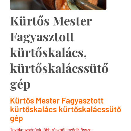
Kürtős Mester
Fagyasztott
kürtőskalács,
kürtőskalácssütő
gép
Kürtős Mester Fagyasztott
kürtőskalács kürtőskalácssütő
gép
Tevékenységünk több részből tevődik össze: