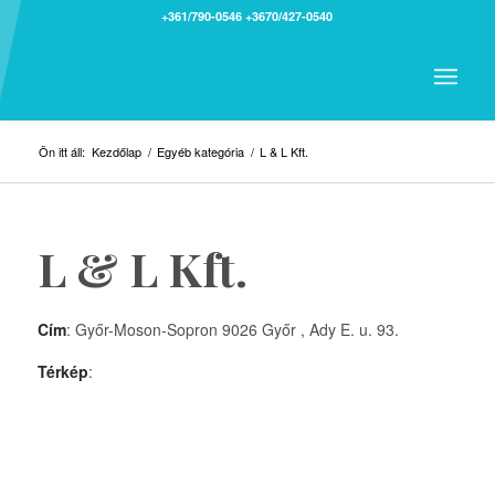
+361/790-0546
+3670/427-0540
Ön itt áll:
Kezdőlap
/
Egyéb kategória
/
L & L Kft.
L & L Kft.
Cím
: Győr-Moson-Sopron 9026 Győr , Ady E. u. 93.
Térkép
: