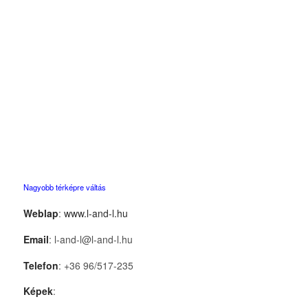
Nagyobb térképre váltás
Weblap
:
www.l-and-l.hu
Email
: l-and-l@l-and-l.hu
Telefon
: +36 96/517-235
Képek
: