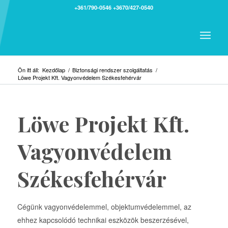
+361/790-0546
+3670/427-0540
Ön itt áll:
Kezdőlap
/
Biztonsági rendszer szolgáltatás
/
Löwe Projekt Kft. Vagyonvédelem Székesfehérvár
Löwe Projekt Kft.
Vagyonvédelem
Székesfehérvár
Cégünk vagyonvédelemmel, objektumvédelemmel, az
ehhez kapcsolódó technikai eszközök beszerzésével,