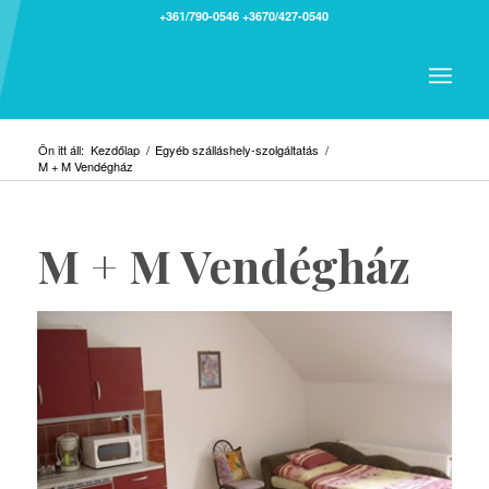
+361/790-0546
+3670/427-0540
Ön itt áll:
Kezdőlap
/
Egyéb szálláshely-szolgáltatás
/
M + M Vendégház
M + M Vendégház