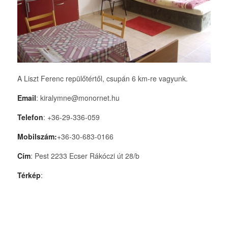
A Liszt Ferenc repülőtértől, csupán 6 km-re vagyunk.
Email
: kiralymne@monornet.hu
Telefon
: +36-29-336-059
Mobilszám:
+36-30-683-0166
Cím
: Pest 2233 Ecser Rákóczi út 28/b
Térkép
: