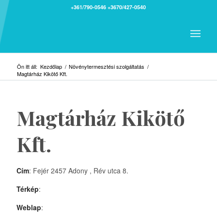
+361/790-0546
+3670/427-0540
Ön itt áll:
Kezdőlap
/
Növénytermesztési szolgáltatás
/
Magtárház Kikötő Kft.
Magtárház Kikötő
Kft.
Cím
: Fejér 2457 Adony , Rév utca 8.
Térkép
:
Weblap
: