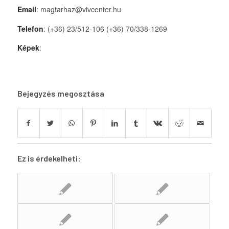
Email
: magtarhaz@vivcenter.hu
Telefon
: (+36) 23/512-106 (+36) 70/338-1269
Képek
:
Bejegyzés megosztása
Ez is érdekelheti: