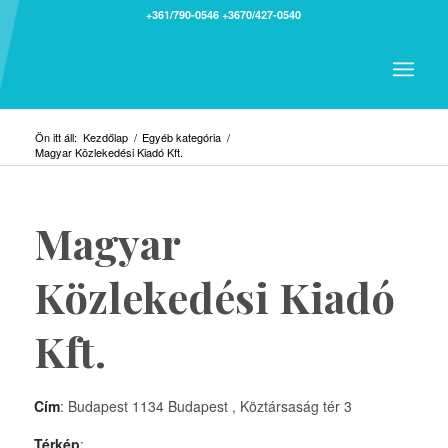
+361/790-0546
+3670/427-0540
Ön itt áll:
Kezdőlap
/
Egyéb kategória
/
Magyar Közlekedési Kiadó Kft.
Magyar
Közlekedési Kiadó
Kft.
Cím
: Budapest 1134 Budapest , Köztársaság tér 3
Térkép
: