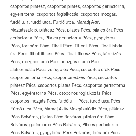
csoportos pilátesz, csoportos pilates, csoportos gerinctorna,
egyéni torna, csoportos foglalkozás, csoportos mozgás,
fürdő u. 1, fürdő utca, Fürdő utca, Maradj Aktív
Mozgásstúdió, pilátesz Pécs, pilates Pécs, pilates óra Pécs,
gerinctorna Pécs, Pilates gerinctorna Pécs, gyógytorna
Pécs, tornaóra Pécs, fitball Pécs, fitt-ball Pécs, fitball labda
óra Pécs, fitball fitness Pécs, fitball fitnesz Pécs, köredzés
Pécs, mozgásstúdió Pécs, mozgás stúdió Pécs,
alakformálás Pécs, zsírégetés Pécs, csoportos órák Pécs,
csoportos torna Pécs, csoportos edzés Pécs, csoportos
pilátesz Pécs, csoportos pilates Pécs, csoportos gerinctorna
Pécs, egyéni torna Pécs, csoportos foglalkozás Pécs,
csoportos mozgás Pécs, fürdő u. 1 Pécs, fürdő utca Pécs,
Fürdő utca Pécs, Maradj Aktív Mozgásstúdió Pécs, pilátesz
Pécs Belváros, pilates Pécs Belváros, pilates óra Pécs
Belváros, gerinctorna Pécs Belváros, Pilates gerinctorna
Pécs Belváros, gyógytorna Pécs Belváros, tornaóra Pécs