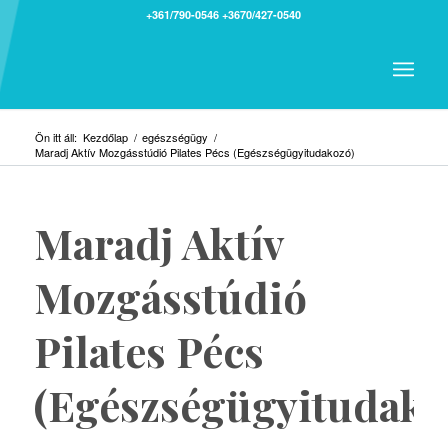
+361/790-0546
+3670/427-0540
Ön itt áll:
Kezdőlap
/
egészségügy
/
Maradj Aktív Mozgásstúdió Pilates Pécs (Egészségügyitudakozó)
Maradj Aktív
Mozgásstúdió
Pilates Pécs
(Egészségügyitudako