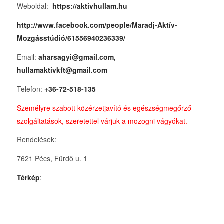
Weboldal:
https://aktivhullam.hu
http://www.facebook.com/people/Maradj-Aktív-
Mozgásstúdió/61556940236339/
Email:
aharsagyi@gmail.com,
hullamaktivkft@gmail.com
Telefon:
+36-72-518-135
Személyre szabott közérzetjavító és egészségmegőrző
szolgáltatások, szeretettel várjuk a mozogni vágyókat.
Rendelések:
7621 Pécs, Fürdő u. 1
Térkép
: