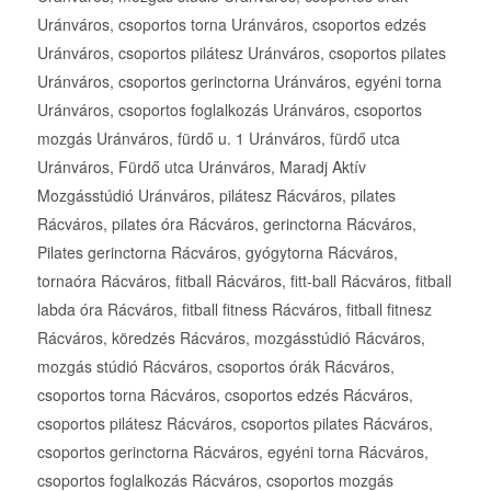
Uránváros, csoportos torna Uránváros, csoportos edzés
Uránváros, csoportos pilátesz Uránváros, csoportos pilates
Uránváros, csoportos gerinctorna Uránváros, egyéni torna
Uránváros, csoportos foglalkozás Uránváros, csoportos
mozgás Uránváros, fürdő u. 1 Uránváros, fürdő utca
Uránváros, Fürdő utca Uránváros, Maradj Aktív
Mozgásstúdió Uránváros, pilátesz Rácváros, pilates
Rácváros, pilates óra Rácváros, gerinctorna Rácváros,
Pilates gerinctorna Rácváros, gyógytorna Rácváros,
tornaóra Rácváros, fitball Rácváros, fitt-ball Rácváros, fitball
labda óra Rácváros, fitball fitness Rácváros, fitball fitnesz
Rácváros, köredzés Rácváros, mozgásstúdió Rácváros,
mozgás stúdió Rácváros, csoportos órák Rácváros,
csoportos torna Rácváros, csoportos edzés Rácváros,
csoportos pilátesz Rácváros, csoportos pilates Rácváros,
csoportos gerinctorna Rácváros, egyéni torna Rácváros,
csoportos foglalkozás Rácváros, csoportos mozgás