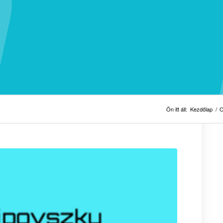
Ön itt áll:
Kezdőlap
/
O