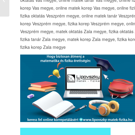
oktatás Vas megye, online matek tanár Vas megye, online fi
24 Nagy Zoltán e.v Zala vármegy...
korep Vas megye, online matek korep Vas megye, online fi
fizika oktatás Veszprém megye, online matek tanár Veszpr
korep Veszprém megye, fizika korep Veszprém megye, onlin
Veszprém megye, matek oktatás Zala megye, fizika oktatás 
fizika tanár Zala megye, matek korep Zala megye, fizika ko
fizika korep Zala megye