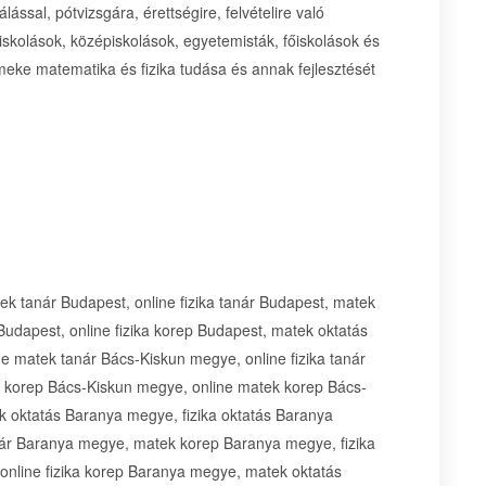
ssal, pótvizsgára, érettségire, felvételire való
 iskolások, középiskolások, egyetemisták, főiskolások és
eke matematika és fizika tudása és annak fejlesztését
ek tanár Budapest, online fizika tanár Budapest, matek
Budapest, online fizika korep Budapest, matek oktatás
e matek tanár Bács-Kiskun megye, online fizika tanár
 korep Bács-Kiskun megye, online matek korep Bács-
k oktatás Baranya megye, fizika oktatás Baranya
nár Baranya megye, matek korep Baranya megye, fizika
nline fizika korep Baranya megye, matek oktatás