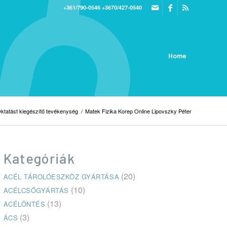
+361/790-0546
+3670/427-0540
Home
ktatást kiegészítő tevékenység
/
Matek Fizika Korep Online Lipovszky Péter
Kategóriák
(20)
ACÉL TÁROLÓESZKÖZ GYÁRTÁSA
(10)
ACÉLCSŐGYÁRTÁS
(13)
ACÉLÖNTÉS
(3)
ÁCS