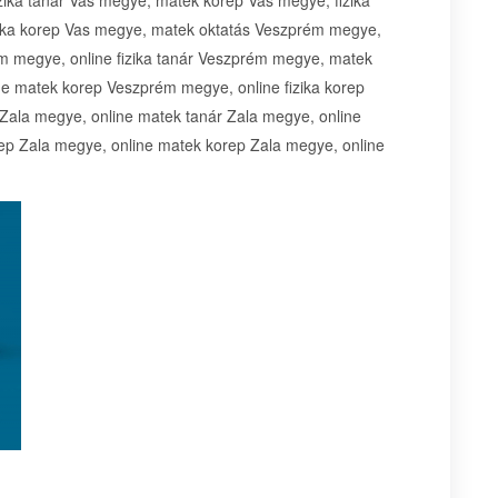
zika tanár Vas megye, matek korep Vas megye, fizika
zika korep Vas megye, matek oktatás Veszprém megye,
ém megye, online fizika tanár Veszprém megye, matek
e matek korep Veszprém megye, online fizika korep
Zala megye, online matek tanár Zala megye, online
rep Zala megye, online matek korep Zala megye, online