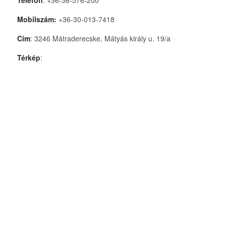
Telefon
: +36-36-576-200
Mobilszám:
+36-30-013-7418
Cím
: 3246 Mátraderecske, Mátyás király u. 19/a
Térkép
: