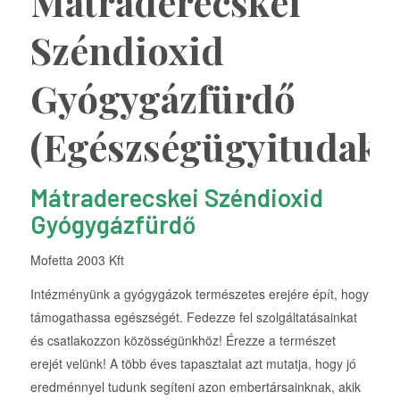
Mátraderecskei
Széndioxid
Gyógygázfürdő
(Egészségügyitudako
Mátraderecskei Széndioxid
Gyógygázfürdő
Mofetta 2003 Kft
Intézményünk a gyógygázok természetes erejére épít, hogy
támogathassa egészségét. Fedezze fel szolgáltatásainkat
és csatlakozzon közösségünkhöz! Érezze a természet
erejét velünk! A több éves tapasztalat azt mutatja, hogy jó
eredménnyel tudunk segíteni azon embertársainknak, akik