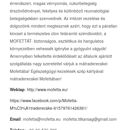
érrendszeri, magas vérnyomás, cukorbetegség
érszövődményei, fekélyes és különböző reumatológiai
betegségekben szenvednek. Az intézet vezetése és
dolgozóink mindent megtesznek azért, hogy ezt a páratlan
kincset a természetes úton feláramló széndioxidot, a
MOFETTÁT- biztonságos, esztétikus és hangulatos
környezetben vehessék igénybe a gyógyulni vágyók!
Amennyiben felkeltette érdeklődését az általunk ajánlott
szolgáltatás nagy szeretettel várjuk a mátraderecskei
Mofettába! Egészségügyi kezelések szép kártyával
mátraderecskei Mofettában!
Weblap
:
http://www.mofetta.eu/
https://www.facebook.com/p/Mofetta-
M%C3%A1traderecske-61579761426361/
Email
: mofetta@mofetta.eu mofetta.titkarsag@gmail.com