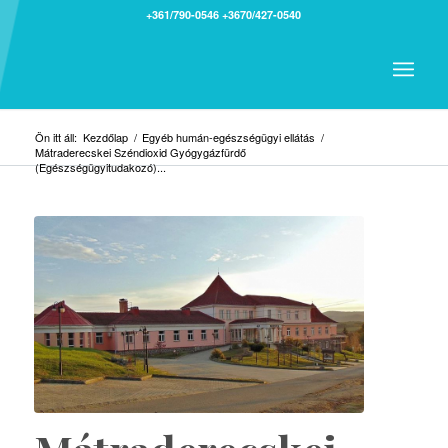
+361/790-0546
+3670/427-0540
Ön itt áll:
Kezdőlap
/
Egyéb humán-egészségügyi ellátás
/
Mátraderecskei Széndioxid Gyógygázfürdő
(Egészségügyitudakozó)...