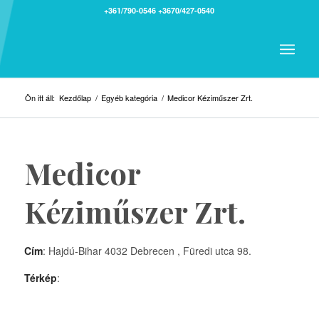
+361/790-0546
+3670/427-0540
Ön itt áll:
Kezdőlap
/
Egyéb kategória
/
Medicor Kéziműszer Zrt.
Medicor
Kéziműszer Zrt.
Cím
: Hajdú-Bihar 4032 Debrecen , Füredi utca 98.
Térkép
: