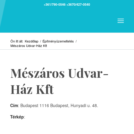
+361/790-0546
+3670/427-0540
Ön itt áll:
Kezdőlap
/
Építményüzemeltetés
/
Mészáros Udvar-Ház Kft
Mészáros Udvar-
Ház Kft
Cím
: Budapest 1116 Budapest, Hunyadi u. 48.
Térkép
: