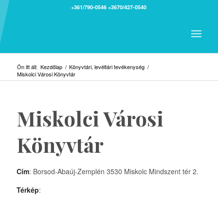
+361/790-0546
+3670/427-0540
Ön itt áll:
Kezdőlap
/
Könyvtári, levéltári tevékenység
/
Miskolci Városi Könyvtár
Miskolci Városi
Könyvtár
Cím
: Borsod-Abaúj-Zemplén 3530 Miskolc Mindszent tér 2.
Térkép
: