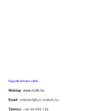
Nagyobb térképre váltás
Weblap
:
www.mclib.hu
Email
: miskvkvt@uni-miskolc.hu
Telefon
: +36-46-508-726