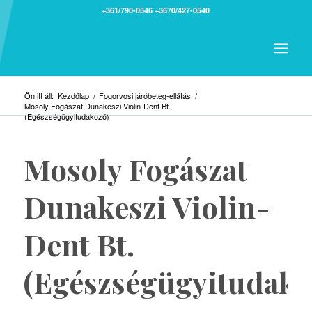
+361/790-0546
+3670/427-0540
Ön itt áll:
Kezdőlap
/
Fogorvosi járóbeteg-ellátás
/
Mosoly Fogászat Dunakeszi Violin-Dent Bt.
(Egészségügyitudakozó)
Mosoly Fogászat
Dunakeszi Violin-
Dent Bt.
(Egészségügyitudako