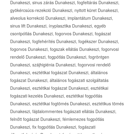
Dunakeszi, sinus zárás Dunakeszi, fogfeltárás Dunakeszi,
gyökércsúcs-rezekció Dunakeszi, nyitott küret Dunakeszi,
alveolus korrekció Dunakeszi, implantátum Dunakeszi,
sinus lift Dunakeszi, ínyplasztika Dunakeszi, egyéb
csontpótlás Dunakeszi, fogorvos Dunakeszi, fogászat
Dunakeszi, fogfehérítés Dunakeszi, fogékszer Dunakeszi,
fogorvos Dunakeszi, fogszak ellátás Dunakeszi, fogorvosi
rendelő Dunakeszi, fogpótlás Dunakeszi, fogröntgen
Dunakeszi, szájhigiénia Dunakeszi, fogorvosi rendelő
Dunakeszi, esztétikai fogászat Dunakeszi, általános
fogászat Dunakeszi, általános fogászati szolgáltatás
Dunakeszi, esztétikai fogászat Dunakeszi, esztétikai
fogászati kezelés Dunakeszi, esztétikai fogpótlás
Dunakeszi, esztétikai fogtömés Dunakeszi, esztétikus tömés
Dunakeszi, fájdalommentes fogászati ellátás Dunakeszi,
felnőtt fogászat Dunakeszi, fémlemezes fogpótlás
Dunakeszi, fix fogpótlás Dunakeszi, fogászati