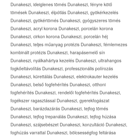
Dunakeszi, ideiglenes tömés Dunakeszi, fényre kötő
tömések Dunakeszi, élpótlás Dunakeszi, gyökérkezelés
Dunakeszi, gyökértömés Dunakeszi, gyógyszeres tömés
Dunakeszi, acryl korona Dunakeszi, porcelán korona
Dunakeszi, cirkon korona Dunakeszi, porcelán héj
Dunakeszi, teljes műanyag protézis Dunakeszi, fémlemezes
kombinált protézis Dunakeszi, harapásemelő sín
Dunakeszi, nyálkahártya kezelés Dunakeszi, ultrahangos
fogkőeltávolítás Dunakeszi, professzionális polírozás
Dunakeszi, kürettálás Dunakeszi, elektrokauter kezelés
Dunakeszi, belső fogfehérítés Dunakeszi, otthoni
fogfehérítés Dunakeszi, rendelői fogfehérítés Dunakeszi,
fogékszer ragasztással Dunakeszi, gyerekfogászat
Dunakeszi, barázdazárás Dunakeszi, tejfog tömés
Dunakeszi, tejfog trepanálás Dunakeszi, tejfog húzása
Dunakeszi, szájsebészet Dunakeszi, konzultáció Dunakeszi,
foghúzás varrattal Dunakeszi, bölcsességfog feltárása