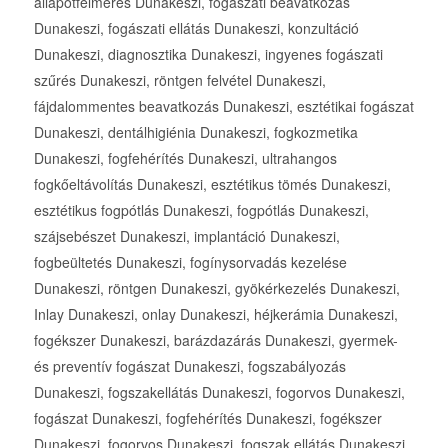
állapotfelmérés Dunakeszi, fogászati beavatkozás
Dunakeszi, fogászati ellátás Dunakeszi, konzultáció
Dunakeszi, diagnosztika Dunakeszi, ingyenes fogászati
szűrés Dunakeszi, röntgen felvétel Dunakeszi,
fájdalommentes beavatkozás Dunakeszi, esztétikai fogászat
Dunakeszi, dentálhigiénia Dunakeszi, fogkozmetika
Dunakeszi, fogfehérítés Dunakeszi, ultrahangos
fogkőeltávolítás Dunakeszi, esztétikus tömés Dunakeszi,
esztétikus fogpótlás Dunakeszi, fogpótlás Dunakeszi,
szájsebészet Dunakeszi, implantáció Dunakeszi,
fogbeültetés Dunakeszi, fogínysorvadás kezelése
Dunakeszi, röntgen Dunakeszi, gyökérkezelés Dunakeszi,
Inlay Dunakeszi, onlay Dunakeszi, héjkerámia Dunakeszi,
fogékszer Dunakeszi, barázdazárás Dunakeszi, gyermek-
és preventív fogászat Dunakeszi, fogszabályozás
Dunakeszi, fogszakellátás Dunakeszi, fogorvos Dunakeszi,
fogászat Dunakeszi, fogfehérítés Dunakeszi, fogékszer
Dunakeszi, fogorvos Dunakeszi, fogszak ellátás Dunakeszi,