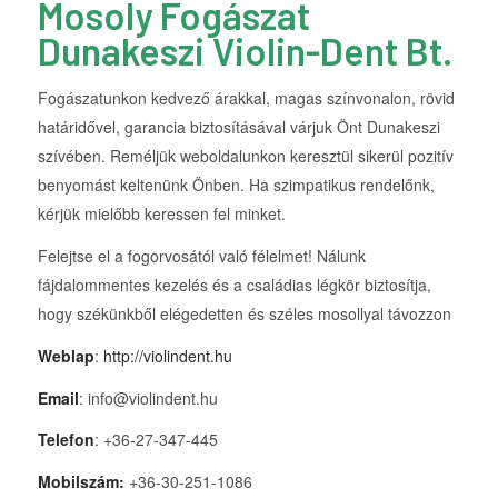
Mosoly Fogászat
Dunakeszi Violin-Dent Bt.
Fogászatunkon kedvező árakkal, magas színvonalon, rövid
határidővel, garancia biztosításával várjuk Önt Dunakeszi
szívében. Reméljük weboldalunkon keresztül sikerül pozitív
benyomást keltenünk Önben. Ha szimpatikus rendelőnk,
kérjük mielőbb keressen fel minket.
Felejtse el a fogorvosától való félelmet! Nálunk
fájdalommentes kezelés és a családias légkör biztosítja,
hogy székünkből elégedetten és széles mosollyal távozzon
Weblap
:
http://violindent.hu
Email
: info@violindent.hu
Telefon
: +36-27-347-445
Mobilszám:
+36-30-251-1086