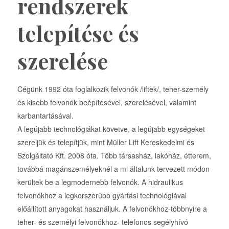
rendszerek
telepítése és
szerelése
Cégünk 1992 óta foglalkozik felvonók /liftek/, teher-személy
és kisebb felvonók beépítésével, szerelésével, valamint
karbantartásával.
A legújabb technológiákat követve, a legújabb egységeket
szereljük és telepítjük, mint Müller Lift Kereskedelmi és
Szolgáltató Kft. 2008 óta. Több társasház, lakóház, étterem,
továbbá magánszemélyeknél a mi általunk tervezett módon
kerültek be a legmodernebb felvonók. A hidraulikus
felvonókhoz a legkorszerűbb gyártási technológiával
előállított anyagokat használjuk. A felvonókhoz-többnyire a
teher- és személyi felvonókhoz- telefonos segélyhívó