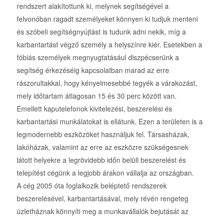
rendszert alakítottunk ki, melynek segítségével a
felvonóban ragadt személyeket könnyen ki tudjuk menteni
és szóbeli segítségnyújtást is tudunk adni nekik, míg a
karbantartást végző személy a helyszínre kiér. Esetekben a
fóbiás személyek megnyugtatásául diszpécserünk a
segítség érkezéséig kapcsolatban marad az erre
rászorultakkal, hogy kényelmesebbé tegyék a várakozást,
mely időtartam átlagosan 15 és 30 perc között van.
Emellett kaputelefonok kivitelezési, beszerelési és
karbantartási munkálatokat is ellátunk. Ezen a területen is a
legmodernebb eszközöket használjuk fel. Társasházak,
lakóházak, valamint az erre az eszközre szükségesnek
látott helyekre a legrövidebb időn belüli beszerelést és
telepítést cégünk a legjobb árakon vállalja az országban.
A cég 2005 óta foglalkozik beléptető rendszerek
beszerelésével, karbantartásával, mely révén rengeteg
üzletháznak könnyíti meg a munkavállalók bejutását az