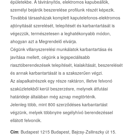
épületekbe. A távirányítós, elektromos kapubeállók,
személyi bejárók beszerelése profilunk részét képezik.
Továbbá társasházak komplett kaputelefonos-elektromos
ajtónyitását szerelését, telepítését és karbantartását is
végezzük, természetesen a leghatékonyabb módon,
ahogyan azt a Megrendelő elvárja.
Cégünk villanyszerelési munkálatok karbantartása és
javítása mellett, cégünk a legspeciálisabb
riasztóberendezések telepítését, kialakítását, beszerelését
és annak karbantartását is a szakszerűen végzi.
Az alapalkatrészek egy része raktáron, illetve felvonó
szaküzletekből kerül beszerzésre, melynek átfutási
határideje általában még aznap megtörténik.
Jelenleg több, mint 800 szerződéses karbantartást
végzünk, melyek többnyire segélyhívó berendezéssel
ellátott felvonók.
Cím
: Budapest 1215 Budapest, Bajcsy-Zsilinszky út 15.