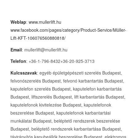
Weblap
:
www.mullerlift.hu
www.facebook.com/pages/category/Product-Service/Müller-
Lift-KFT-106076560880818/
Email
: mullerlift@mullerlift.hu
Telefon
: +36-1-796-8432+36-20-925-3713
Kulcsszavak
: egyéb épületgépészeti szerelés Budapest,
felvonószerelés Budapest, felvonó karbantartás Budapest,
kaputelefon szerelés Budapest, kaputelefon karbantartás
Budapest, liftszerelés Budapest, lift karbantartás Budapest,
kaputelefonok kivitelezése Budapest, kaputelefonok
beszerelése Budapest, kaputelefonok karbantartási
munkálatai Budapest, beléptető rendszerek beszerelése
Budapest, beléptető rendszerek karbantartása Budapest,
távirányítós kapubeállók beszerelése Budapest, elektromos