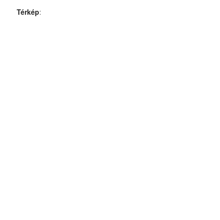
Térkép
: