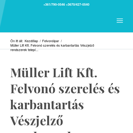
+361/790-0546
+3670/427-0540
Ön itt áll:
Kezdőlap
/
Felvonóipar
/
Müller Lift Kft. Felvonó szerelés és karbantartás Vészjelző
rendszerek telepí...
Müller Lift Kft.
Felvonó szerelés és
karbantartás
Vészjelző