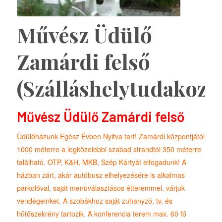
Művész Üdülő
Zamárdi felső
(Szálláshelytudakozó
Művész Üdülő Zamárdi felső
Üdülőházunk Egész Évben Nyitva tart! Zamárdi központjától
1000 méterre a legközelebbi szabad strandtól 350 méterre
található. OTP, K&H, MKB, Szép Kártyát elfogadunk! A
házban zárt, akár autóbusz elhelyezésére is alkalmas
parkolóval, saját menüválasztásos étteremmel, várjuk
vendégeinket. A szobákhoz saját zuhanyzó, tv, és
hűtőszekrény tartozik. A konferencia terem max. 60 fő