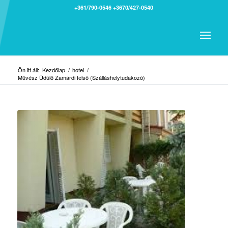
+361/790-0546
+3670/427-0540
Ön itt áll:
Kezdőlap
/
hotel
/
Művész Üdülő Zamárdi felső (Szálláshelytudakozó)