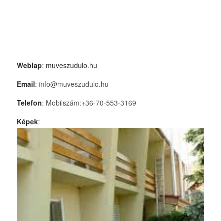
Weblap
:
muveszudulo.hu
Email
: info@muveszudulo.hu
Telefon
: Mobilszám:+36-70-553-3169
Képek
: