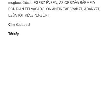
megbecsülését. EGÉSZ ÉVBEN, AZ ORSZÁG BÁRMELY
PONTJÁN FELVÁSÁROLOK ANTIK TÁRGYAKAT, ARANYAT,
EZÜSTÖT KÉSZPÉNZÉRT!
Cím
:Budapest
Térkép
: