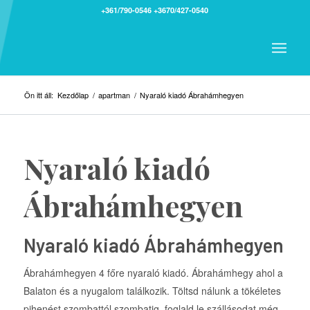
+361/790-0546
+3670/427-0540
Ön itt áll:
Kezdőlap
/
apartman
/
Nyaraló kiadó Ábrahámhegyen
Nyaraló kiadó
Ábrahámhegyen
Nyaraló kiadó Ábrahámhegyen
Ábrahámhegyen 4 főre nyaraló kiadó. Ábrahámhegy ahol a
Balaton és a nyugalom találkozik. Töltsd nálunk a tökéletes
pihenést szombattól szombatig, foglald le szállásodat még