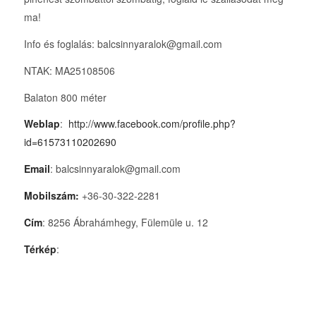
ma!
Info és foglalás: balcsinnyaralok@gmail.com
NTAK: MA25108506
Balaton 800 méter
Weblap
:
http://www.facebook.com/profile.php?
id=61573110202690
Email
: balcsinnyaralok@gmail.com
Mobilszám:
+36-30-322-2281
Cím
: 8256 Ábrahámhegy, Fülemüle u. 12
Térkép
: