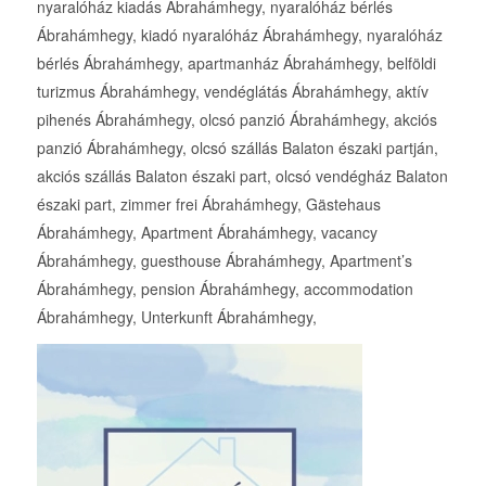
nyaralóház kiadás Ábrahámhegy, nyaralóház bérlés
Ábrahámhegy, kiadó nyaralóház Ábrahámhegy, nyaralóház
bérlés Ábrahámhegy, apartmanház Ábrahámhegy, belföldi
turizmus Ábrahámhegy, vendéglátás Ábrahámhegy, aktív
pihenés Ábrahámhegy, olcsó panzió Ábrahámhegy, akciós
panzió Ábrahámhegy, olcsó szállás Balaton északi partján,
akciós szállás Balaton északi part, olcsó vendégház Balaton
északi part, zimmer frei Ábrahámhegy, Gästehaus
Ábrahámhegy, Apartment Ábrahámhegy, vacancy
Ábrahámhegy, guesthouse Ábrahámhegy, Apartment’s
Ábrahámhegy, pension Ábrahámhegy, accommodation
Ábrahámhegy, Unterkunft Ábrahámhegy,