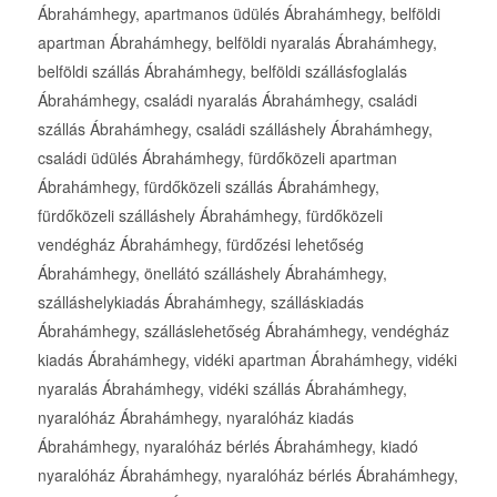
Ábrahámhegy, apartmanos üdülés Ábrahámhegy, belföldi
apartman Ábrahámhegy, belföldi nyaralás Ábrahámhegy,
belföldi szállás Ábrahámhegy, belföldi szállásfoglalás
Ábrahámhegy, családi nyaralás Ábrahámhegy, családi
szállás Ábrahámhegy, családi szálláshely Ábrahámhegy,
családi üdülés Ábrahámhegy, fürdőközeli apartman
Ábrahámhegy, fürdőközeli szállás Ábrahámhegy,
fürdőközeli szálláshely Ábrahámhegy, fürdőközeli
vendégház Ábrahámhegy, fürdőzési lehetőség
Ábrahámhegy, önellátó szálláshely Ábrahámhegy,
szálláshelykiadás Ábrahámhegy, szálláskiadás
Ábrahámhegy, szálláslehetőség Ábrahámhegy, vendégház
kiadás Ábrahámhegy, vidéki apartman Ábrahámhegy, vidéki
nyaralás Ábrahámhegy, vidéki szállás Ábrahámhegy,
nyaralóház Ábrahámhegy, nyaralóház kiadás
Ábrahámhegy, nyaralóház bérlés Ábrahámhegy, kiadó
nyaralóház Ábrahámhegy, nyaralóház bérlés Ábrahámhegy,