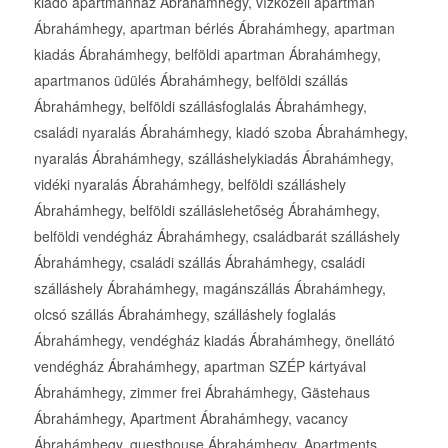
kiadó apartmanház Ábrahámhegy, vízközeli apartman
Ábrahámhegy, apartman bérlés Ábrahámhegy, apartman
kiadás Ábrahámhegy, belföldi apartman Ábrahámhegy,
apartmanos üdülés Ábrahámhegy, belföldi szállás
Ábrahámhegy, belföldi szállásfoglalás Ábrahámhegy,
családi nyaralás Ábrahámhegy, kiadó szoba Ábrahámhegy,
nyaralás Ábrahámhegy, szálláshelykiadás Ábrahámhegy,
vidéki nyaralás Ábrahámhegy, belföldi szálláshely
Ábrahámhegy, belföldi szálláslehetőség Ábrahámhegy,
belföldi vendégház Ábrahámhegy, családbarát szálláshely
Ábrahámhegy, családi szállás Ábrahámhegy, családi
szálláshely Ábrahámhegy, magánszállás Ábrahámhegy,
olcsó szállás Ábrahámhegy, szálláshely foglalás
Ábrahámhegy, vendégház kiadás Ábrahámhegy, önellátó
vendégház Ábrahámhegy, apartman SZÉP kártyával
Ábrahámhegy, zimmer frei Ábrahámhegy, Gästehaus
Ábrahámhegy, Apartment Ábrahámhegy, vacancy
Ábrahámhegy, guesthouse Ábrahámhegy, Apartments