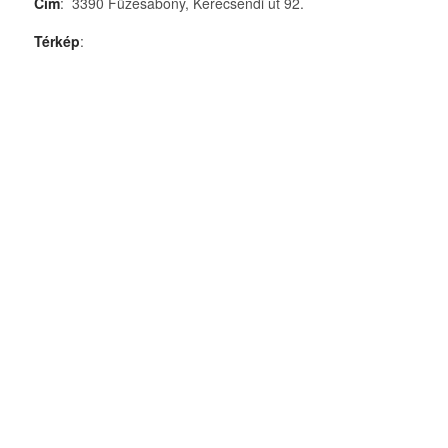
Cím
: 3390 Füzesabony, Kerecsendi út 92.
Térkép
: