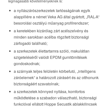
legmagasabb követelményeknek is:
a nyílászárószerkezetek tartósságának egyik
alappillére a német Veka AG által gyártott, „RAL-A”
besorolási osztályú műanyag profilrendszer;
a keretekben kizárólag zárt acélszelvény és
minden sarokban acélba rögzített biztonsági
zárfogadó található;
a szerkezetek élettartamra szóló, makulátlan
szigeteléséről valódi EPDM gumitömítések
gondoskodnak;
a szárnyak teljes felületén körbefutó, „intelligens
záróelemek” a határozott zárásért és az otthonunk
biztonságáért szavatolnak;
a szerkezetek könnyed nyitása, komfortos
működtetése a szabadon választható, biztonsági
funkcióval ellátott Hoppe Secustik ablakkilincsek