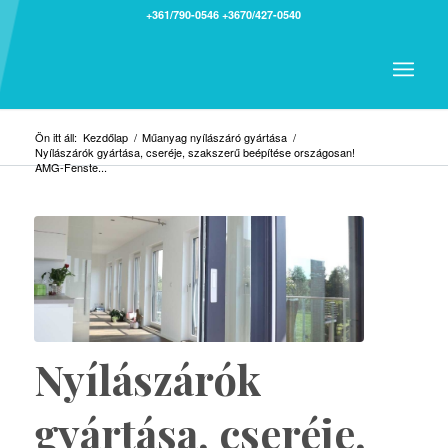
+361/790-0546
+3670/427-0540
Ön itt áll:
Kezdőlap
/
Műanyag nyílászáró gyártása
/
Nyílászárók gyártása, cseréje, szakszerű beépítése országosan!
AMG-Fenste...
Nyílászárók
gyártása, cseréje,