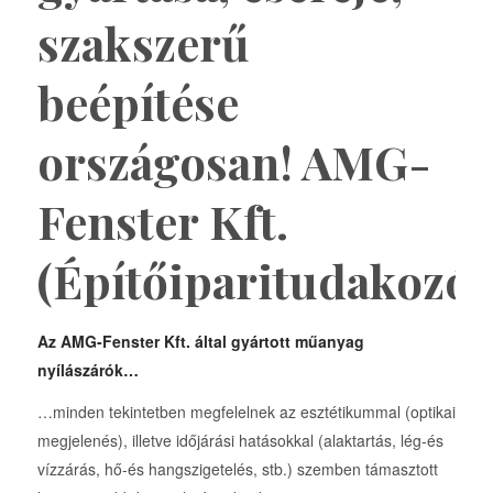
szakszerű
beépítése
országosan! AMG-
Fenster Kft.
(Építőiparitudakozó)
Az AMG-Fenster Kft. által gyártott műanyag
nyílászárók…
…minden tekintetben megfelelnek az esztétikummal (optikai
megjelenés), illetve időjárási hatásokkal (alaktartás, lég-és
vízzárás, hő-és hangszigetelés, stb.) szemben támasztott