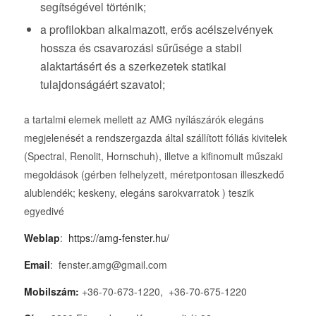
segítségével történik;
a profilokban alkalmazott, erős acélszelvények
hossza és csavarozási sűrűsége a stabil
alaktartásért és a szerkezetek statikai
tulajdonságáért szavatol;
a tartalmi elemek mellett az AMG nyílászárók elegáns
megjelenését a rendszergazda által szállított fóliás kivitelek
(Spectral, Renolit, Hornschuh), illetve a kifinomult műszaki
megoldások (gérben felhelyzett, méretpontosan illeszkedő
alublendék; keskeny, elegáns sarokvarratok ) teszik
egyedivé
Weblap
:
https://amg-fenster.hu/
Email
: fenster.amg@gmail.com
Mobilszám:
+36-70-673-1220, +36-70-675-1220