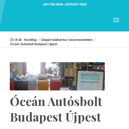
+361/790-0546
+3670/427-0540
Ön itt áll:
Kezdőlap
/
Gépjárműalkatrész-kiskereskedelem
/
Óceán Autósbolt Budapest Újpest
Óceán Autósbolt
Budapest Újpest