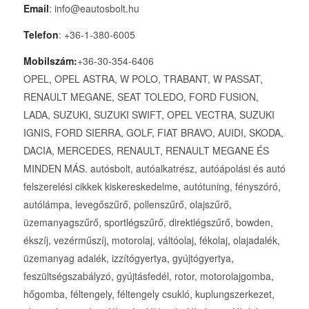
Email
: info@eautosbolt.hu
Telefon
: +36-1-380-6005
Mobilszám:
+36-30-354-6406
OPEL, OPEL ASTRA, W POLO, TRABANT, W PASSAT,
RENAULT MEGANE, SEAT TOLEDO, FORD FUSION,
LADA, SUZUKI, SUZUKI SWIFT, OPEL VECTRA, SUZUKI
IGNIS, FORD SIERRA, GOLF, FIAT BRAVO, AUIDI, SKODA,
DACIA, MERCEDES, RENAULT, RENAULT MEGANE ÉS
MINDEN MÁS. autósbolt, autóalkatrész, autóápolási és autó
felszerelési cikkek kiskereskedelme, autótuning, fényszóró,
autólámpa, levegőszűrő, pollenszűrő, olajszűrő,
üzemanyagszűrő, sportlégszűrő, direktlégszűrő, bowden,
ékszíj, vezérműszíj, motorolaj, váltóolaj, fékolaj, olajadalék,
üzemanyag adalék, izzítógyertya, gyújtógyertya,
feszültségszabályzó, gyújtásfedél, rotor, motorolajgomba,
hőgomba, féltengely, féltengely csukló, kuplungszerkezet,