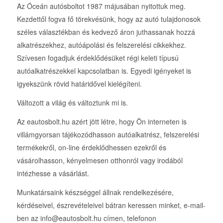
Az Óceán autósboltot 1987 májusában nyitottuk meg.
Kezdettől fogva fő törekvésünk, hogy az autó tulajdonosok
széles választékban és kedvező áron juthassanak hozzá
alkatrészekhez, autóápolási és felszerelési cikkekhez.
Szívesen fogadjuk érdeklődésüket régi keleti típusú
autóalkatrészekkel kapcsolatban is. Egyedi igényeket is
igyekszünk rövid határidővel kielégíteni.
Változott a világ és változtunk mi is.
Az eautosbolt.hu azért jött létre, hogy Ön interneten is
villámgyorsan tájékozódhasson autóalkatrész, felszerelési
termékekről, on-line érdeklődhessen ezekről és
vásárolhasson, kényelmesen otthonról vagy irodából
intézhesse a vásárlást.
Munkatársaink készséggel állnak rendelkezésére,
kérdéseivel, észrevételeivel bátran keressen minket, e-mail-
ben az info@eautosbolt.hu címen, telefonon