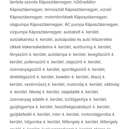
lambda szonda Káposztásmegyer, hűtőradiátor
Káposztásmegyer, termosztát Káposztásmegyer, vízcső
Káposztásmegyer, motortömítések Káposztásmegyer,
olajpumpa Káposztásmegyer, AC pumpa Káposztásmegyer,
vízpumpa Káposztásmegyer, autósbolt 4. kerület,
autóalkatrész 4. kerület, autóápolási és autó felszerelési
cikkek kiskereskedelme 4. kerület, autótuning 4. kerület,
fényszóró 4. kerület, autólámpa 4. kerület, levegőszűrő 4.
kerület, pollenszűrő 4. kerület, olajszűrő 4. kerület,
üzemanyagszűrő 4. kerület, sportlégszűrő 4. kerület,
direktlégszűrő 4. kerület, bowden 4. kerület, ékszíj 4.
kerület, vezérműszíj 4. kerület, motorolaj 4. kerület, váltóolaj
4. kerület, fékolaj 4. kerület, olajadalék 4. kerület,
üzemanyag adalék 4. kerület, izzítógyertya 4. kerület,
gyújtógyertya 4. kerület, feszültségszabályzó 4. kerület,
gyújtásfedél 4. kerület, rotor 4. kerület, motorolajgomba 4.
kerület, hőgomba 4. kerület, féltengely 4. kerület, féltengely
csukló 4. kerület, kuplungszerkezet 4. kerület, tárcsa és