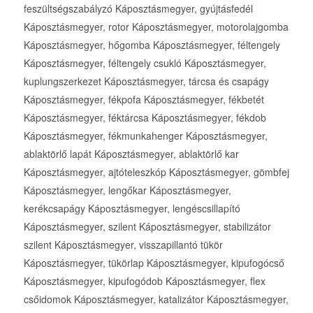
feszültségszabályzó Káposztásmegyer, gyújtásfedél
Káposztásmegyer, rotor Káposztásmegyer, motorolajgomba
Káposztásmegyer, hőgomba Káposztásmegyer, féltengely
Káposztásmegyer, féltengely csukló Káposztásmegyer,
kuplungszerkezet Káposztásmegyer, tárcsa és csapágy
Káposztásmegyer, fékpofa Káposztásmegyer, fékbetét
Káposztásmegyer, féktárcsa Káposztásmegyer, fékdob
Káposztásmegyer, fékmunkahenger Káposztásmegyer,
ablaktörlő lapát Káposztásmegyer, ablaktörlő kar
Káposztásmegyer, ajtóteleszkóp Káposztásmegyer, gömbfej
Káposztásmegyer, lengőkar Káposztásmegyer,
kerékcsapágy Káposztásmegyer, lengéscsillapító
Káposztásmegyer, szilent Káposztásmegyer, stabilizátor
szilent Káposztásmegyer, visszapillantó tükör
Káposztásmegyer, tükörlap Káposztásmegyer, kipufogócső
Káposztásmegyer, kipufogódob Káposztásmegyer, flex
csőidomok Káposztásmegyer, katalizátor Káposztásmegyer,