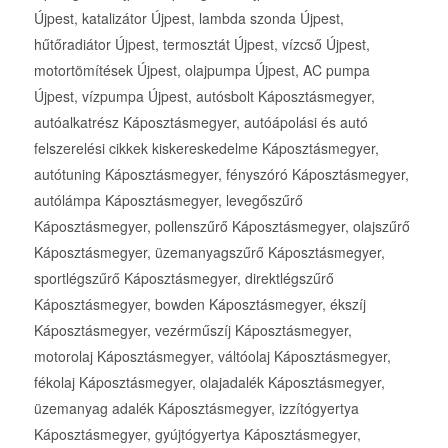
Újpest, katalizátor Újpest, lambda szonda Újpest,
hűtőradiátor Újpest, termosztát Újpest, vízcső Újpest,
motortömítések Újpest, olajpumpa Újpest, AC pumpa
Újpest, vízpumpa Újpest, autósbolt Káposztásmegyer,
autóalkatrész Káposztásmegyer, autóápolási és autó
felszerelési cikkek kiskereskedelme Káposztásmegyer,
autótuning Káposztásmegyer, fényszóró Káposztásmegyer,
autólámpa Káposztásmegyer, levegőszűrő
Káposztásmegyer, pollenszűrő Káposztásmegyer, olajszűrő
Káposztásmegyer, üzemanyagszűrő Káposztásmegyer,
sportlégszűrő Káposztásmegyer, direktlégszűrő
Káposztásmegyer, bowden Káposztásmegyer, ékszíj
Káposztásmegyer, vezérműszíj Káposztásmegyer,
motorolaj Káposztásmegyer, váltóolaj Káposztásmegyer,
fékolaj Káposztásmegyer, olajadalék Káposztásmegyer,
üzemanyag adalék Káposztásmegyer, izzítógyertya
Káposztásmegyer, gyújtógyertya Káposztásmegyer,