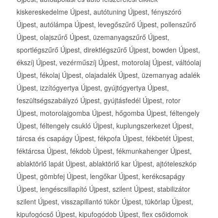
kiskereskedelme Újpest, autótuning Újpest, fényszóró
Újpest, autólámpa Újpest, levegőszűrő Újpest, pollenszűrő
Újpest, olajszűrő Újpest, üzemanyagszűrő Újpest,
sportlégszűrő Újpest, direktlégszűrő Újpest, bowden Újpest,
ékszíj Újpest, vezérműszíj Újpest, motorolaj Újpest, váltóolaj
Újpest, fékolaj Újpest, olajadalék Újpest, üzemanyag adalék
Újpest, izzítógyertya Újpest, gyújtógyertya Újpest,
feszültségszabályzó Újpest, gyújtásfedél Újpest, rotor
Újpest, motorolajgomba Újpest, hőgomba Újpest, féltengely
Újpest, féltengely csukló Újpest, kuplungszerkezet Újpest,
tárcsa és csapágy Újpest, fékpofa Újpest, fékbetét Újpest,
féktárcsa Újpest, fékdob Újpest, fékmunkahenger Újpest,
ablaktörlő lapát Újpest, ablaktörlő kar Újpest, ajtóteleszkóp
Újpest, gömbfej Újpest, lengőkar Újpest, kerékcsapágy
Újpest, lengéscsillapító Újpest, szilent Újpest, stabilizátor
szilent Újpest, visszapillantó tükör Újpest, tükörlap Újpest,
kipufogócső Újpest, kipufogódob Újpest, flex csőidomok