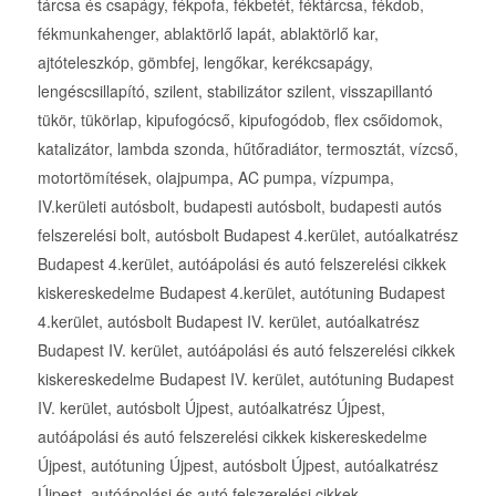
tárcsa és csapágy, fékpofa, fékbetét, féktárcsa, fékdob,
fékmunkahenger, ablaktörlő lapát, ablaktörlő kar,
ajtóteleszkóp, gömbfej, lengőkar, kerékcsapágy,
lengéscsillapító, szilent, stabilizátor szilent, visszapillantó
tükör, tükörlap, kipufogócső, kipufogódob, flex csőidomok,
katalizátor, lambda szonda, hűtőradiátor, termosztát, vízcső,
motortömítések, olajpumpa, AC pumpa, vízpumpa,
IV.kerületi autósbolt, budapesti autósbolt, budapesti autós
felszerelési bolt, autósbolt Budapest 4.kerület, autóalkatrész
Budapest 4.kerület, autóápolási és autó felszerelési cikkek
kiskereskedelme Budapest 4.kerület, autótuning Budapest
4.kerület, autósbolt Budapest IV. kerület, autóalkatrész
Budapest IV. kerület, autóápolási és autó felszerelési cikkek
kiskereskedelme Budapest IV. kerület, autótuning Budapest
IV. kerület, autósbolt Újpest, autóalkatrész Újpest,
autóápolási és autó felszerelési cikkek kiskereskedelme
Újpest, autótuning Újpest, autósbolt Újpest, autóalkatrész
Újpest, autóápolási és autó felszerelési cikkek