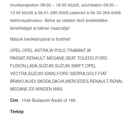
munkanapokon 08:00 – 18:00 között, szombaton 09:00 –
13:00 között a 06-01-280-6005,valamint a 06-30-354-6406
telefonszámokon. illetve az oldalon lévő érdeklődési
lehetőséget is bátran használja!
Nálunk bankkártyával is fizethet!
OPEL,OPEL ASTRA,W POLO,TRABANT,W
PASSAT,RENAULT MEGANE,SEAT TOLEDO,FORD
FUSION,LADA,SUZUKI,SUZUKI SWIFT,OPEL
VECTRA,SUZUKI IGNIS,FORD SIERRA,GOLF,FIAT
BRAVO,AUIDI,SKODA,DACIA,MERCEDES,RENAULT,RENAULT
MEGANE ÉS MINDEN MÁS.
Cím
: 1046 Budapest Árpád út 189.
Térkép
: