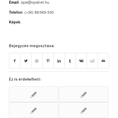
Email
: opal@opalnet.hu
Telefon
: (+36) 88/569-530
Képek
:
Bejegyzés megosztása
Ez is érdekelheti: