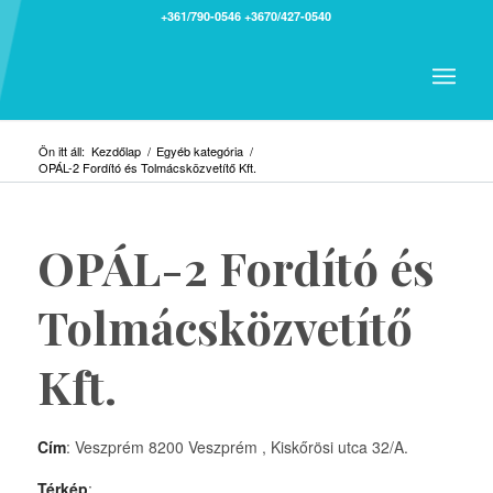
+361/790-0546
+3670/427-0540
Ön itt áll:
Kezdőlap
/
Egyéb kategória
/
OPÁL-2 Fordító és Tolmácsközvetítő Kft.
OPÁL-2 Fordító és
Tolmácsközvetítő
Kft.
Cím
: Veszprém 8200 Veszprém , Kiskőrösi utca 32/A.
Térkép
: