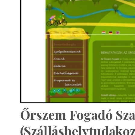
Őrszem Fogadó Sza
(Szálláshelytudakoz