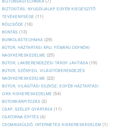
(7)
BIZTONSÁGTECHNIKA
BIZTOSÍTÁS, NYUGDÍJALAP EGYÉB KIEGÉSZÍTŐ
(11)
TEVÉKENYSÉGE
(16)
BÖLCSŐDE
(13)
BONTÁS
(29)
BURKOLÁSTECHNIKA
BÚTOR, HÁZTARTÁSI ÁRU, FÉMÁRU ÜGYNÖKI
(25)
NAGYKERESKEDELME
(19)
BÚTOR, LAKBERENDEZÉSI TÁRGY JAVÍTÁSA
BÚTOR, SZŐNYEG, VILÁGÍTÓBERENDEZÉS
(22)
NAGYKERESKEDELME
BÚTOR, VILÁGÍTÁSI ESZKÖZ, EGYÉB HÁZTARTÁSI
(54)
CIKK KISKERESKEDELME
(2)
BÚTORKÁRPITOZÁS
(11)
CSAP, SZELEP GYÁRTÁSA
(4)
CSATORNA ÉPÍTÉS
(1)
CSOMAGKÜLDŐ, INTERNETES KISKERESKEDELEM