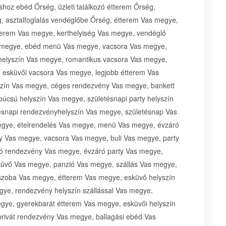
shoz ebéd Őrség, üzleti találkozó étterem Őrség,
g, asztalfoglalás vendéglőbe Őrség, étterem Vas megye,
terem Vas megye, kerthelyiség Vas megye, vendéglő
 megye, ebéd menü Vas megye, vacsora Vas megye,
elyszín Vas megye, romantikus vacsora Vas megye,
 esküvői vacsora Vas megye, legjobb étterem Vas
szín Vas megye, céges rendezvény Vas megye, bankett
úcsú helyszín Vas megye, születésnapi party helyszín
ésnapi rendezvényhelyszín Vas megye, születésnap Vas
s megye, ételrendelés Vas megye, menü Vas megye, évzáró
y Vas megye, vacsora Vas megye, buli Vas megye, party
ró rendezvény Vas megye, évzáró party Vas megye,
küvő Vas megye, panzió Vas megye, szállás Vas megye,
 szoba Vas megye, étterem Vas megye, esküvő helyszín
egye, rendezvény helyszín szállással Vas megye,
gye, gyerekbarát étterem Vas megye, esküvői helyszín
privát rendezvény Vas megye, ballagási ebéd Vas