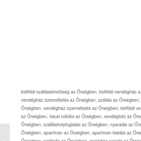
belföldi szálláslehetőség az Őrségben, belföldi vendégház
vendégház üzemeltetés az Őrségben, szállás az Őrségben, 
Őrségben, vendégház üzemeltetés az Őrségben, belföldi ve
az Őrségben, falusi üdülés az Őrségben, vendégház az Őr
Őrségben, szálláshelyfoglalás az Őrségben, nyaralás az Őr
Őrségben, apartman az Őrségben, apartman kiadás az Őrs
Erdei Vendégház
Őrségben, szálloda az Őrségben, családias panzió az Őrségb
Jászberény