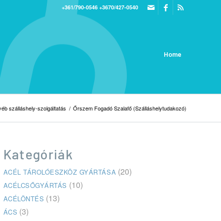
+361/790-0546
+3670/427-0540
Home
éb szálláshely-szolgáltatás
/
Őrszem Fogadó Szalafő (Szálláshelytudakozó)
Kategóriák
(20)
ACÉL TÁROLÓESZKÖZ GYÁRTÁSA
(10)
ACÉLCSŐGYÁRTÁS
(13)
ACÉLÖNTÉS
(3)
ÁCS