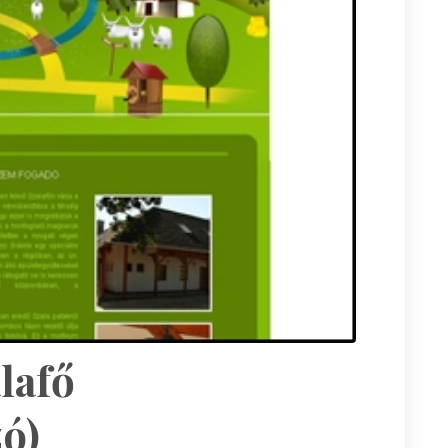
lafő
ó)