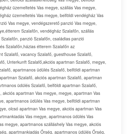
gház üzemeltetés Vas megye, szállás Vas megye,
égház üzemeltetés Vas megye, belföldi vendégház Vas
anzió Vas megye, vendégszerető panzió Vas megye,
ye,étterem Szalafőn, vendégház Szalafőn, szállás
 Szalafőn, panzió Szalafőn, családias panzió
tés Szalafőn,házias étterem Szalafőn az
t Szalafő, vacancy Szalafő, guesthouse Szalafő,
fő, Unterkunft Szalafő,akciós apartman Szalafő, megye,
lafő, apartmanos üdülés Szalafő, belföldi apartman
só apartman Szalafő, akciós apartman Szalafő, apartman
rtmanos üdülés Szalafő, belföldi apartman Szalafő,
fő, akciós apartman Vas megye, megye, apartman Vas
, apartmanos üdülés Vas megye, belföldi apartman
egye, olcsó apartman Vas megye, akciós apartman Vas
rtmankiadás Vas megye, apartmanos üdülés Vas
as megye, apartmanos szálláshely Vas megye, akciós
ég, apartmankiadás Őrség, apartmanos üdülés Őrség,