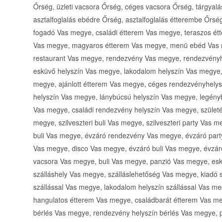
Őrség, üzleti vacsora Őrség, céges vacsora Őrség, tárgyalá
asztalfoglalás ebédre Őrség, asztalfoglalás étterembe Őrsé
fogadó Vas megye, családi étterem Vas megye, teraszos ét
Vas megye, magyaros étterem Vas megye, menü ebéd Vas
restaurant Vas megye, rendezvény Vas megye, rendezvényh
esküvő helyszín Vas megye, lakodalom helyszín Vas megye,
megye, ajánlott étterem Vas megye, céges rendezvényhely
helyszín Vas megye, lánybúcsú helyszín Vas megye, legényb
Vas megye, családi rendezvény helyszín Vas megye, szület
megye, szilveszteri buli Vas megye, szilveszteri party Va
buli Vas megye, évzáró rendezvény Vas megye, évzáró part
Vas megye, disco Vas megye, évzáró buli Vas megye, évzá
vacsora Vas megye, buli Vas megye, panzió Vas megye, es
szálláshely Vas megye, szálláslehetőség Vas megye, kiadó
szállással Vas megye, lakodalom helyszín szállással Vas m
hangulatos étterem Vas megye, családbarát étterem Vas me
bérlés Vas megye, rendezvény helyszín bérlés Vas megye, 