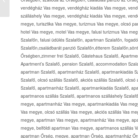
(Szálláshelytudakozó)
vendégház Vas megye, vendégház kiadás Vas megye, vendé
szálláshely Vas megye, vendégház kiadás Vas megye, vend
megye, turisztika Vas megye, turizmus Vas megye, olcsó p
hotel Vas megye, motel Vas megye, falusi turizmus Vas meg
Szalafőn, falusi üdülés Szalafőn, apartman Szalafőn, fogadó
Szalafőn,családbarát panzió Szalafőn,étterem Szalafőn,sön
Őrségben,zimmer frei Szalafő, Gästehaus Szalafő, Apartmen
Apartment’s Szalafő, pension Szalafő, accommodation Szala
apartman Szalafő, apartmanház Szalafő, apartmankiadás Sza
Szalafő, olcsó szállás Szalafő, akciós szállás Szalafő, olc
Szalafő, apartmanház Szalafő, apartmankiadás Szalafő, apa
apartmanos szállás Szalafő, apartmanos szálláshely Szala
megye, apartmanház Vas megye, apartmankiadás Vas megye
Vas megye, olcsó szállás Vas megye, akciós szállás Vas m
megye, apartman Vas megye, apartmanház Vas megye, apa
megye, belföldi apartman Vas megye, apartmanos szállás V
apartman Őrség, megye, apartman Őrség, apartmanház Őrs