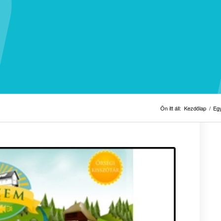
Ön itt áll:
Kezdőlap
/
Egy