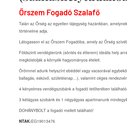
Őrszem Fogadó Szalafő
Talán az Őrség az egyetlen tájegység hazánkban, amelynek 
történelme adja.
Látogasson el az Őrszem Fogadóba, amely az Őrség szívébe
Földszinti vendégterünk (söntés és étterem) ideális hely ar
megkóstolják a környék hagyományos ételeit.
Örömmel adunk helyszínt ebéddel vagy vacsorával egybekötöt
ballagás, esküvő, születésnap…), valamint céges rendezvé
4 kényelmes vendégszobánk a fogadó tetőterében található
3 kétágyas szobánk és 1 négyágyas apartmanunk mindegyik
DOHÁNYBOLT a fogadó mellett található!
NTAK:
EG19013476