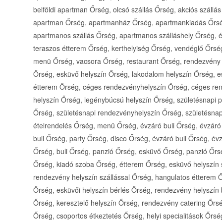
belföldi apartman Őrség, olcsó szállás Őrség, akciós száll
apartman Őrség, apartmanház Őrség, apartmankiadás Őrség
apartmanos szállás Őrség, apartmanos szálláshely Őrség, é
teraszos étterem Őrség, kerthelyiség Őrség, vendéglő Őr
menü Őrség, vacsora Őrség, restaurant Őrség, rendezvény
Őrség, esküvő helyszín Őrség, lakodalom helyszín Őrség, es
étterem Őrség, céges rendezvényhelyszín Őrség, céges ren
helyszín Őrség, legénybúcsú helyszín Őrség, születésnapi p
Őrség, születésnapi rendezvényhelyszín Őrség, születésnap Ő
ételrendelés Őrség, menü Őrség, évzáró buli Őrség, évzáró
buli Őrség, party Őrség, disco Őrség, évzáró buli Őrség, é
Őrség, buli Őrség, panzió Őrség, esküvő Őrség, panzió Őrsé
Őrség, kiadó szoba Őrség, étterem Őrség, esküvő helyszín s
rendezvény helyszín szállással Őrség, hangulatos étterem 
Őrség, esküvői helyszín bérlés Őrség, rendezvény helyszín 
Őrség, keresztelő helyszín Őrség, rendezvény catering Őrs
Őrség, csoportos étkeztetés Őrség, helyi specialitások Őr