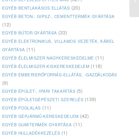
(20)
EGYÉB BENTLAKÁSOS ELLÁTÁS
EGYÉB BETON-, GIPSZ-, CEMENTTERMÉK GYÁRTÁSA
(12)
(33)
EGYÉB BÚTOR GYÁRTÁSA
EGYÉB ELEKTRONIKUS, VILLAMOS VEZETÉK, KÁBEL
(11)
GYÁRTÁSA
(11)
EGYÉB ÉLELMISZER NAGYKERESKEDELME
(118)
EGYÉB ÉLELMISZER-KISKERESKEDELEM
EGYÉB EMBERIERŐFORRÁS-ELLÁTÁS, -GAZDÁLKODÁS
(9)
(5)
EGYÉB ÉPÜLET-, IPARI TAKARÍTÁS
(139)
EGYÉB ÉPÜLETGÉPÉSZETI SZERELÉS
(11)
EGYÉB FOGLALÁS
(42)
EGYÉB GÉPJÁRMŰ-KERESKEDELEM
(11)
EGYÉB GUMITERMÉK GYÁRTÁSA
(1)
EGYÉB HULLADÉKKEZELÉS