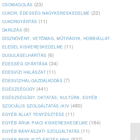
(23)
CSOMAGOLÁS
(22)
CUKOR, ÉDESSÉG NAGYKERESKEDELME
(11)
CUKORGYÁRTÁS
(6)
DARUZÁS
DÍSZNÖVÉNY, VETŐMAG, MŰTRÁGYA, HOBBIÁLLAT-
(11)
ELEDEL KISKERESKEDELME
(6)
DUGULÁSELHÁRÍTÁS
(34)
ÉDESSÉG GYÁRTÁSA
(11)
ÉDESVÍZI HALÁSZAT
(7)
ÉDESVÍZIHAL-GAZDÁLKODÁS
(441)
EGÉSZSÉGÜGY
EGÉSZSÉGÜGY, OKTATÁS, KULTÚRA, EGYÉB
(480)
SZOCIÁLIS SZOLGÁLTATÁS (KIV
(11)
EGYÉB ÁLLAT TENYÉSZTÉSE
(184)
EGYÉB ÁRUK PIACI KISKERESKEDELME
(11)
EGYÉB BÁNYÁSZATI SZOLGÁLTATÁS
(527)
EGYÉB BEFEJEZŐ ÉPÍTÉS MNS