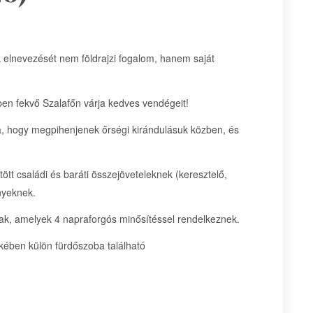
elnevezését nem földrajzi fogalom, hanem saját
n fekvő Szalafőn várja kedves vendégeit!
ra, hogy megpihenjenek őrségi kirándulásuk közben, és
t családi és baráti összejöveteleknek (keresztelő,
nyeknek.
ak, amelyek 4 napraforgós minősítéssel rendelkeznek.
ében külön fürdőszoba található