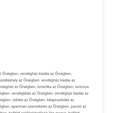
 az Őrségben, vendégház kiadás az Őrségben,
szálláshely az Őrségben, vendégház kiadás az
ndégház az Őrségben, turisztika az Őrségben, turizmus
ségben, vendéglátás az Őrségben, vendégház kiadás az
ségben, üdülés az Őrségben, kikapcsolódás az
égben, apartman üzemeltetés az Őrségben, panzió az
en, belföldi szálláslehetőség Vas megye, belföldi