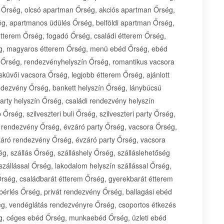
ás Őrség, olcsó apartman Őrség, akciós apartman Őrség,
, apartmanos üdülés Őrség, belföldi apartman Őrség,
tterem Őrség, fogadó Őrség, családi étterem Őrség,
ség, magyaros étterem Őrség, menü ebéd Őrség, ebéd
 Őrség, rendezvényhelyszín Őrség, romantikus vacsora
küvői vacsora Őrség, legjobb étterem Őrség, ajánlott
dezvény Őrség, bankett helyszín Őrség, lánybúcsú
arty helyszín Őrség, családi rendezvény helyszín
rség, szilveszteri buli Őrség, szilveszteri party Őrség,
 rendezvény Őrség, évzáró party Őrség, vacsora Őrség,
vzáró rendezvény Őrség, évzáró party Őrség, vacsora
g, szállás Őrség, szálláshely Őrség, szálláslehetőség
zállással Őrség, lakodalom helyszín szállással Őrség,
Őrség, családbarát étterem Őrség, gyerekbarát étterem
bérlés Őrség, privát rendezvény Őrség, ballagási ebéd
ég, vendéglátás rendezvényre Őrség, csoportos étkezés
ség, céges ebéd Őrség, munkaebéd Őrség, üzleti ebéd