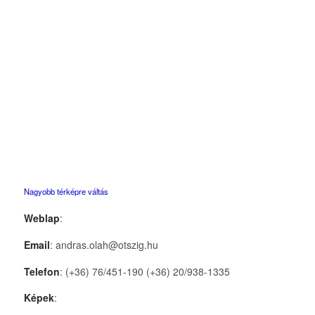
Nagyobb térképre váltás
Weblap
:
Email
: andras.olah@otszig.hu
Telefon
: (+36) 76/451-190 (+36) 20/938-1335
Képek
: