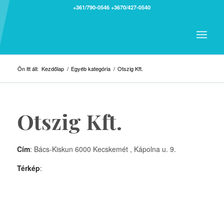
+361/790-0546
+3670/427-0540
Ön itt áll:
Kezdőlap
/
Egyéb kategória
/
Otszig Kft.
Otszig Kft.
Cím
: Bács-Kiskun 6000 Kecskemét , Kápolna u. 9.
Térkép
: