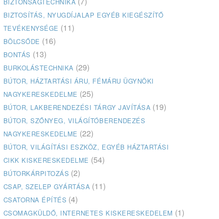
(7)
BIZTONSÁGTECHNIKA
BIZTOSÍTÁS, NYUGDÍJALAP EGYÉB KIEGÉSZÍTŐ
(11)
TEVÉKENYSÉGE
(16)
BÖLCSŐDE
(13)
BONTÁS
(29)
BURKOLÁSTECHNIKA
BÚTOR, HÁZTARTÁSI ÁRU, FÉMÁRU ÜGYNÖKI
(25)
NAGYKERESKEDELME
(19)
BÚTOR, LAKBERENDEZÉSI TÁRGY JAVÍTÁSA
BÚTOR, SZŐNYEG, VILÁGÍTÓBERENDEZÉS
(22)
NAGYKERESKEDELME
BÚTOR, VILÁGÍTÁSI ESZKÖZ, EGYÉB HÁZTARTÁSI
(54)
CIKK KISKERESKEDELME
(2)
BÚTORKÁRPITOZÁS
(11)
CSAP, SZELEP GYÁRTÁSA
(4)
CSATORNA ÉPÍTÉS
(1)
CSOMAGKÜLDŐ, INTERNETES KISKERESKEDELEM