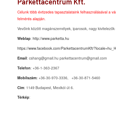
Parkettacentrum Kft.
Célunk több évtizedes tapasztalataink felhasználásával a vá
felmérés alapján.
Vevőink között magánszemélyek, iparosok, nagy kivitelezők
Weblap
:
http://www.parketta.hu
https://www.facebook.com/ParkettacentrumKft/?locale=hu_
Email
: cshang@gmail.hu parkettacentrum@gmail.com
Telefon
: +36-1-363-2367
Mobilszám:
+36-30-970-3336, +36-30-871-5460
Cím
: 1149 Budapest, Mexikói út 6.
Térkép
: