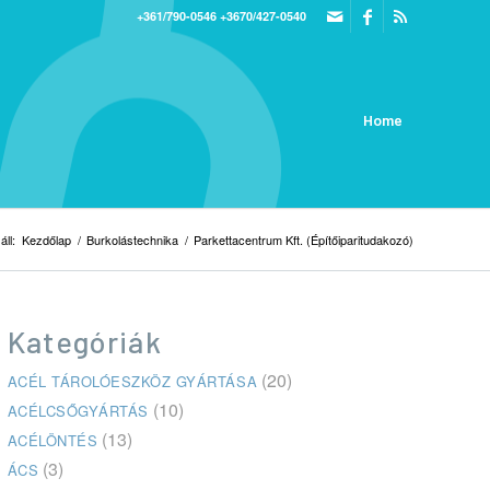
+361/790-0546
+3670/427-0540
Home
áll:
Kezdőlap
/
Burkolástechnika
/
Parkettacentrum Kft. (Építőiparitudakozó)
Kategóriák
(20)
ACÉL TÁROLÓESZKÖZ GYÁRTÁSA
(10)
ACÉLCSŐGYÁRTÁS
(13)
ACÉLÖNTÉS
(3)
ÁCS