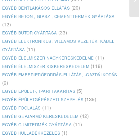
(20)
EGYÉB BENTLAKÁSOS ELLÁTÁS
EGYÉB BETON-, GIPSZ-, CEMENTTERMÉK GYÁRTÁSA
(12)
(33)
EGYÉB BÚTOR GYÁRTÁSA
EGYÉB ELEKTRONIKUS, VILLAMOS VEZETÉK, KÁBEL
(11)
GYÁRTÁSA
(11)
EGYÉB ÉLELMISZER NAGYKERESKEDELME
(118)
EGYÉB ÉLELMISZER-KISKERESKEDELEM
EGYÉB EMBERIERŐFORRÁS-ELLÁTÁS, -GAZDÁLKODÁS
(9)
(5)
EGYÉB ÉPÜLET-, IPARI TAKARÍTÁS
(139)
EGYÉB ÉPÜLETGÉPÉSZETI SZERELÉS
(11)
EGYÉB FOGLALÁS
(42)
EGYÉB GÉPJÁRMŰ-KERESKEDELEM
(11)
EGYÉB GUMITERMÉK GYÁRTÁSA
(1)
EGYÉB HULLADÉKKEZELÉS