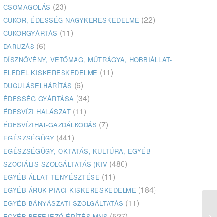
(23)
CSOMAGOLÁS
(22)
CUKOR, ÉDESSÉG NAGYKERESKEDELME
(11)
CUKORGYÁRTÁS
(6)
DARUZÁS
DÍSZNÖVÉNY, VETŐMAG, MŰTRÁGYA, HOBBIÁLLAT-
(11)
ELEDEL KISKERESKEDELME
(6)
DUGULÁSELHÁRÍTÁS
(34)
ÉDESSÉG GYÁRTÁSA
(11)
ÉDESVÍZI HALÁSZAT
(7)
ÉDESVÍZIHAL-GAZDÁLKODÁS
(441)
EGÉSZSÉGÜGY
EGÉSZSÉGÜGY, OKTATÁS, KULTÚRA, EGYÉB
(480)
SZOCIÁLIS SZOLGÁLTATÁS (KIV
(11)
EGYÉB ÁLLAT TENYÉSZTÉSE
(184)
EGYÉB ÁRUK PIACI KISKERESKEDELME
(11)
EGYÉB BÁNYÁSZATI SZOLGÁLTATÁS
(527)
EGYÉB BEFEJEZŐ ÉPÍTÉS MNS