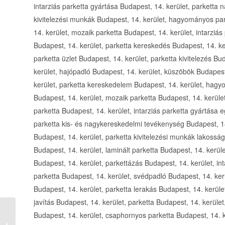
intarziás parketta gyártása Budapest, 14. kerület, parketta nagykereskedelem Budapest, 14. kerület, parketta kivitelezési munkák Budapest, 14. kerület, hagyományos parketta Budapest, 14. kerület, szalag parketta Budapest, 14. kerület, mozaik parketta Budapest, 14. kerület, intarziás parketta Budapest, 14. kerület, laminált parketta Budapest, 14. kerület, parketta kereskedés Budapest, 14. kerület, parketta kiskereskedelem Budapest, 14. kerület, parketta üzlet Budapest, 14. kerület, parketta kivitelezés Budapest, 14. kerület, parkettázási munkák Budapest, 14. kerület, hajópadló Budapest, 14. kerület, küszöbök Budapest, 14. kerület, parketta szaktanácsadás Budapest, 14. kerület, parketta kereskedelem Budapest, 14. kerület, hagyományos parketta Budapest, 14. kerület, szalag parketta Budapest, 14. kerület, mozaik parketta Budapest, 14. kerület, intarziás parketta Budapest, 14. kerület, laminált parketta Budapest, 14. kerület, intarziás parketta gyártása egyedi megrendelések alapján Budapest, 14. kerület, parketta kis- és nagykereskedelmi tevékenység Budapest, 14. kerület, szaktanácsadás helyszíni felmérés alapján Budapest, 14. kerület, parketta kivitelezési munkák lakosság és közületek részére Budapest, 14. kerület, parketta Budapest, 14. kerület, laminált parketta Budapest, 14. kerület, parketta ragasztó Budapest, 14. kerület, parketta lakk Budapest, 14. kerület, parkettázás Budapest, 14. kerület, intarziás parketta Budapest, 14. kerület, csaphornyos parketta Budapest, 14. kerület, svédpadló Budapest, 14. kerület, szegélylécek Budapest, 14. kerület, padló ápolók Budapest, 14. kerület, parketta lerakás Budapest, 14. kerület, parketta csiszolás Budapest, 14. kerület, parketta javítás Budapest, 14. kerület, parketta Budapest, 14. kerület, parketta bolt Budapest, 14. kerület, lamella parketta Budapest, 14. kerület, csaphornyos parketta Budapest, 14. kerület, szalagparketta Budapest, 14. kerület, svédpadló Budapest, 14. kerület, parkettázás Budapest, 14. kerület, parketta felület kezelés Budapest, 14. kerület, csaphornyos parketta gyártás Budapest, 14. kerület, intarziás parketta gyártása Zugló, parketta nagykereskedelem Zugló, parketta kivitelezési munkák Zugló, hagyományos parketta Zugló, szalag parketta Zugló, mozaik parketta Zugló, intarziás parketta Zugló, laminált parketta Zugló, parketta kereskedés Zugló, parketta kiskereskedelem Zugló, parketta üzlet Zugló, parketta kivitelezés Zugló, parkettázási munkák Zugló, hajópadló Zugló, küszöbök Zugló, parketta szaktanácsadás Zugló, parketta kereskedelem Zugló, hagyományos parketta Zugló, szalag parketta Zugló, mozaik parketta Zugló, intarziás parketta Zugló, laminált parketta Zugló, intarziás parketta gyártása egyedi megrendelések alapján Zugló, parketta kis- és nagykereskedelmi tevékenység Zugló, szaktanácsadás helyszíni felmérés alapján Zugló, parketta kivitelezési munkák lakosság és közületek részére Zugló, parketta Zugló, laminált parketta Zugló, parketta ragasztó Zugló, parketta lakk Zugló, parkettázás Zugló, intarziás parketta Zugló, csaphornyos parketta Zugló, svédpadló Zugló, szegélylécek Zugló, padló ápolók Zugló, parketta lerakás Zugló, parketta csiszolás Zugló, parketta javítás Zugló, parketta Zugló, parketta bolt Zugló, lamella parketta Zugló, csaphornyos parketta Zugló, szalagparketta Zugló, svédpadló Zugló, parkettázás Zugló, parketta felület kezelés Zugló, csaphornyos parketta gyártás Zugló, intarziás parketta gyártása Újpalota, parketta nagykereskedelem Újpalota, parketta kivitelezési munkák Újpalota, hagyományos parketta Újpalota, szalag parketta Újpalota, mozaik parketta Újpalota, intarziás parketta Újpalota, laminált parketta Újpalota, parketta kereskedés Újpalota, parketta kiskereskedelem Újpalota, parketta üzlet Újpalota, parketta kivitelezés Újpalota, parkettázási munkák Újpalota, hajópadló Újpalota, küszöbök Újpalota, parketta szaktanácsadás Újpalota, parketta kereskedelem Újpalota, hagyományos parketta Újpalota, szalag parketta Újpalota, mozaik parketta Újpalota, intarziás parketta Újpalota, laminált parketta Újpalota, intarziás parketta gyártása egyedi megrendelések alapján Újpalota, parketta kis- és nagykereskedelmi tevékenység Újpalota, szaktanácsadás helyszíni felmérés alapján Újpalota, parketta kivitelezési munkák lakosság és közületek részére Újpalota, parketta Újpalota, laminált parketta Újpalota, parketta ragasztó Újpalota, parketta lakk Újpalota, parkettázás Újpalota, intarziás parketta Újpalota, csaphornyos parketta Újpalota, svédpadló Újpalota, szegélylécek Újpalota, padló ápolók Újpalota, parketta lerakás Újpalota, parketta csiszolás Újpalota, parketta javítás Újpalota, parketta Újpalota, parketta bolt Újpalota, lamella parketta Újpalota, csaphornyos parketta Újpalota, szalagparketta Újpalota, svédpadló Újpalota, parkettázás Újpalota, parketta felület kezelés Újpalota, csaphornyos parketta gyártás Újpalota, intarziás parketta gyártása Kispest, parketta nagykereskedelem Kispest, parketta kivitelezési munkák Kispest, hagyományos parketta Kispest, szalag parketta Kispest, mozaik parketta Kispest, intarziás parketta Kispest, laminált parketta Kispest, parketta kereskedés Kispest, parketta kiskereskedelem Kispest, parketta üzlet Kispest, parketta kivitelezés Kispest, parkettázási munkák Kispest, hajópadló Kispest, küszöbök Kispest, parketta szaktanácsadás Kispest, parketta kereskedelem Kispest, hagyományos parketta Kispest, szalag parketta Kispest, mozaik parketta Kispest, intarziás parketta Kispest, laminált parketta Kispest, intarziás parketta 
kertihobbi Grill, kert,
szabadidő minden