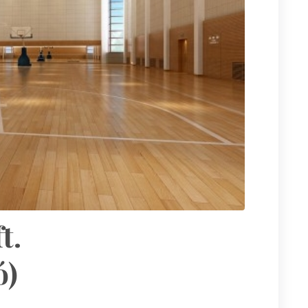
t.
ó)