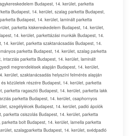
gyártása egyedi megrendelések alapján Kispest, parketta kis- és nagykereskedelmi tevékenység Kispest, szaktanácsadás helyszíni felmérés alapján Kispest, parketta kivitelezési munkák lakosság és közületek részére Kispest, parketta Kispest, laminált parketta Kispest, parketta ragasztó Kispest, parketta lakk Kispest, parkettázás Kispest, intarziás parketta Kispest, csaphornyos parketta Kispest, svédpadló Kispest, szegélylécek Kispest, padló ápolók Kispest, parketta lerakás Kispest, parketta csiszolás Kispest, parketta javítás Kispest, parketta Kispest, parketta bolt Kispest, lamella parketta Kispest, csaphornyos parketta Kispest, szalagparketta Kispest, svédpadló Kispest, parkettázás Kispest, parketta felület kezelés Kispest, csaphornyos parketta gyártás Kispest, intarziás parketta gyártása Pest megye, parketta nagykereskedelem Pest megye, parketta kivitelezési munkák Pest megye, hagyományos parketta Pest megye, szalag parketta Pest megye, mozaik parketta Pest megye, intarziás parketta Pest megye, laminált parketta Pest megye, parketta kereskedés Pest megye, parketta kiskereskedelem Pest megye, parketta üzlet Pest megye, parketta kivitelezés Pest megye, parkettázási munkák Pest megye, hajópadló Pest megye, küszöbök Pest megye, parketta szaktanácsadás Pest megye, parketta kereskedelem Pest megye, intarziás parketta gyártása Budapest, parketta nagykereskedelem Budapest, parketta kivitelezési munkák Budapest, hagyományos parketta Budapest, szalag parketta Budapest, mozaik parketta Budapest, intarziás parketta Budapest, laminált parketta Budapest, parketta kereskedés Budapest, parketta kiskereskedelem Budapest, parketta üzlet Budapest, parketta kivitelezés Budapest, parkettázási munkák Budapest, hajópadló Budapest, küszöbök Budapest, parketta szaktanácsadás Budapest, parketta kereskedelem Budapest, hagyományos parketta Budapest, szalag parketta Budapest, mozaik parketta Budapest, intarziás parketta Budapest, laminált parketta Budapest, intarziás parketta gyártása egyedi megrendelések alapján Budapest, parketta kis- és nagykereskedelmi tevékenység Budapest, szaktanácsadás helyszíni felmérés alapján Budapest, parketta kivitelezési munkák lakosság és közületek részére Budapest, parketta Budapest, laminált parketta Budapest, parketta ragasztó Budapest, parketta lakk Budapest, parkettázás Budapest, intarziás parketta Budapest, csaphornyos parketta Budapest, svédpadló Budapest, szegélylécek Budapest, padló ápolók Budapest, parketta lerakás Budapest, parketta csiszolás Budapest, parketta javítás Budapest, parketta Budapest, parketta bolt Budapest, lamella parketta Budapest, csaphornyos parketta Budapest, szalagparketta Budapest, svédpadló Budapest, parkettázás Budapest, parketta felület kezelés Budapest, csaphornyos parketta gyártás Budapest, hagyományos parketta Pest megye, szalag parketta Pest megye, mozaik parketta Pest megye, intarziás parketta Pest megye, laminált parketta Pest megye, intarziás parketta gyártása egyedi megrendelések alapján Pest megye, parketta kis- és nagykereskedelmi tevékenység Pest megye, szaktanácsadás helyszíni felmérés alapján Pest megye, parketta kivitelezési munkák lakosság és közületek részére Pest megye, parketta Pest megye, laminált parketta Pest megye, parketta ragasztó Pest megye, parketta lakk Pest megye, parkettázás Pest megye, intarziás parketta Pest megye, csaphornyos parketta Pest megye, svédpadló Pest megye, szegélylécek Pest megye, padló ápolók Pest megye, parketta lerakás Pest megye, parketta csiszolás Pest megye, parketta javítás Pest megye, parketta Pest megye, parketta bolt Pest megye, lamella parketta Pest megye, csaphornyos parketta Pest megye, szalagparketta Pest megye, svédpadló Pest megye, parkettázás Pest megye, parketta felület kezelés Pest megye, csaphornyos parketta gyártás Pest megye, intarziás parketta gyártása Rákosszentmihály, parketta nagykereskedelem Rákosszentmihály, parketta kivitelezési munkák Rákosszentmihály, hagyományos parketta Rákosszentmihály, szalag parketta Rákosszentmihály, mozaik parketta Rákosszentmihály, intarziás parketta Rákosszentmihály, laminált parketta Rákosszentmihály, parketta kereskedés Rákosszentmihály, parketta kiskereskedelem Rákosszentmihály, parketta üzlet Rákosszentmihály, parketta kivitelezés Rákosszentmihály, parkettázási munkák Rákosszentmihály, hajópadló Rákosszentmihály, küszöbök Rákosszentmihály, parketta szaktanácsadás Rákosszentmihály, parketta kereskedelem Budapest, 14. kerület, hagyományos parketta Rákosszentm