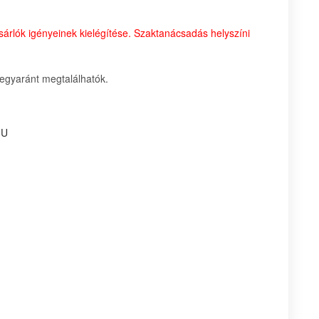
sárlók igényeinek kielégítése. Szaktanácsadás helyszíni
 egyaránt megtalálhatók.
HU