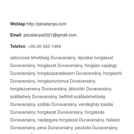
Weblap
:
http://pecatanya.com
Email
:
pecatanya2021@gmail.com
Telefon
: +36-20-342-1484
sátorozási lehetőség Dunavarsány, éjszakai horgászat
Dunavarsány, horgászat Dunavarsány, horgász napijegy
Dunavarsány, horgászparadicsom Dunavarsány, horgásztó
Dunavarsány, horgászturizmus Dunavarsány,
horgászverseny Dunavarsány, játszótér Dunavarsány,
szálláshely Dunavarsány, belföldi szálláslehetőség
Dunavarsány, szállás Dunavarsány, vendégház kiadás
Dunavarsány, horgászat Dunavarsány, horgászás
Dunavarsány, napijegyes horgászat Dunavarsány, halastó
Dunavarsány, peca Dunavarsány, pecázás Dunavarsány,