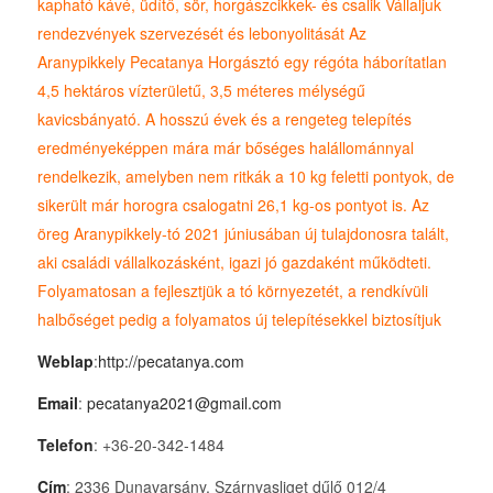
kapható kávé, üdítő, sör, horgászcikkek- és csalik Vállaljuk
rendezvények szervezését és lebonyolitását Az
Aranypikkely Pecatanya Horgásztó egy régóta háborítatlan
4,5 hektáros vízterületű, 3,5 méteres mélységű
kavicsbányató. A hosszú évek és a rengeteg telepítés
eredményeképpen mára már bőséges halállománnyal
rendelkezik, amelyben nem ritkák a 10 kg feletti pontyok, de
sikerült már horogra csalogatni 26,1 kg-os pontyot is. Az
öreg Aranypikkely-tó 2021 júniusában új tulajdonosra talált,
aki családi vállalkozásként, igazi jó gazdaként működteti.
Folyamatosan a fejlesztjük a tó környezetét, a rendkívüli
halbőséget pedig a folyamatos új telepítésekkel biztosítjuk
Weblap
:
http://pecatanya.com
Email
:
pecatanya2021@gmail.com
Telefon
: +36-20-342-1484
Cím
: 2336 Dunavarsány, Szárnyasliget dűlő 012/4