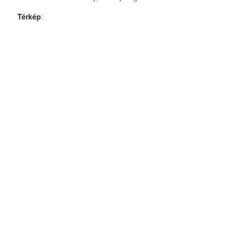
Térkép
: