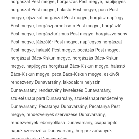
horgászat Pest megye, horgászás Pest megye, napijegyes
horgászat Pest megye, halastó Pest megye, peca Pest
megye, éjszakai horgászat Pest megye, horgász napijegy
Pest megye, horgászparadicsom Pest megye, horgásztó
Pest megye, horgászturizmus Pest megye, horgászverseny
Pest megye, játszótér Pest megye, napijegyes horgászat
Pest megye, halastó Pest megye, pecázás Pest megye,
horgászat Bács-Kiskun megye, horgászás Bács-Kiskun
megye, napijegyes horgászat Bács-Kiskun megye, halastó
Bács-Kiskun megye, peca Bács-Kiskun megye, esküvői
rendezvény Dunavarsány, lakodalom helyszín
Dunavarsány, rendezvény kivitelezés Dunavarsány,
születésnapi parti Dunavarsány, születésnapi rendezvény
Dunavarsány, Pecatanya Dunavarsány, Pecatanya Pest
megye, rendezvények szervezése Dunavarsány,
rendezvények lebonyolitása Dunavarsány, csapatépítő
napok szervezése Dunavarsány, horgászversenyek
megrendezése Dunavarsány,