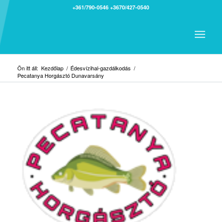
+361/790-0546
+3670/427-0540
Ön itt áll:
Kezdőlap
/
Édesvízihal-gazdálkodás
/
Pecatanya Horgásztó Dunavarsány