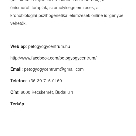
önismereti terápiák, személyiségelemzések, a
kronobiológiai-pszihogenetikai elemzések online is igénybe
vehetők.
Weblap
:
petogyogycentrum.hu
http://www.facebook.com/petogyogycentrum/
Email
: petogyogycentrum@gmail.com
Telefon
: +36-30-716-0160
Cím
: 6000 Kecskemét, Budai u 1
Térkép
: