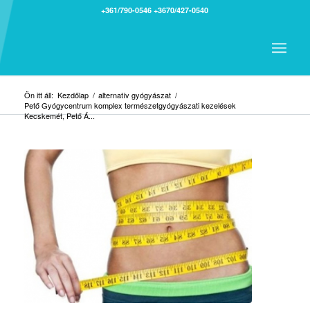
+361/790-0546
+3670/427-0540
Ön itt áll:
Kezdőlap
/
alternatív gyógyászat
/
Pető Gyógycentrum komplex természetgyógyászati kezelések
Kecskemét, Pető Á...