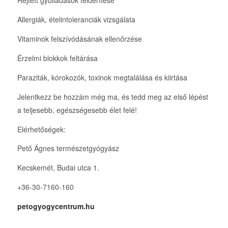
Rejtett gyulladások felderítése
Allergiák, ételintoleranciák vizsgálata
Vitaminok felszívódásának ellenőrzése
Érzelmi blokkok feltárása
Paraziták, kórokozók, toxinok megtalálása és kiirtása
Jelentkezz be hozzám még ma, és tedd meg az első lépést
a teljesebb, egészségesebb élet felé!
Elérhetőségek:
Pető Ágnes természetgyógyász
Kecskemét, Budai utca 1.
+36-30-7160-160
petogyogycentrum.hu