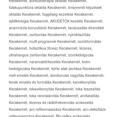
Kecskemét, auriculoterápia oktatás Kecskemét,
fülakupunktúra oktatás Kecskemét, önismereti képzések
oktatás Kecskemét, függőség kezelése Kecskemét,
addiktológia Kecskemét, AKUDETOX kezelés Kecskemét,
anamnézis-konzultáció Kecskemét, tanácsadás étrenddel
Kecskemét, zsírbontás Kecskemét, nyiroktisztítás
Kecskemét, multi programok Kecskemét, combformálás
Kecskemét, holisztikus fitnesz Kecskemét, lézeres,
ultrahangos zsírbontás Kecskemét, izomkidolgozás
Kecskemét, narancsbőrkezelés Kecskemét, krém
bedolgozása Kecskemét, körte alak javítása Kecskemét,
mell emelés Kecskemét, domborulat nagyítás Kecskemét,
fenék emelés és formálás Kecskemét, karvékonyítás
Kecskemét, tokavékonyítás Kecskemét, toka feszesítés
Kecskemét, toka ránctalanítás Kecskemét, arcfiatalítás
Kecskemét, lézeres és rádiófrekvenciás arckezelés
Kecskemét, arc-reflexmasszázs Kecskemét, arc+dekoltázs
reflexmasszázs Kecskemét, Bio-reflex arckezelés