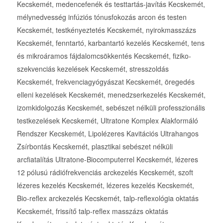
Kecskemét, medencefenék és testtartás-javítás Kecskemét,
mélynedvesség infúziós tónusfokozás arcon és testen
Kecskemét, testkényeztetés Kecskemét, nyirokmasszázs
Kecskemét, fenntartó, karbantartó kezelés Kecskemét, tens
és mikroáramos fájdalomcsökkentés Kecskemét, fiziko-
szekvenciás kezelések Kecskemét, stresszoldás
Kecskemét, frekvenciagyógyászat Kecskemét, öregedés
elleni kezelések Kecskemét, menedzserkezelés Kecskemét,
izomkidolgozás Kecskemét, sebészet nélküli professzionális
testkezelések Kecskemét, Ultratone Komplex Alakformáló
Rendszer Kecskemét, Lipolézeres Kavitációs Ultrahangos
Zsírbontás Kecskemét, plasztikai sebészet nélküli
arcfiatalítás Ultratone-Biocomputerrel Kecskemét, lézeres
12 pólusú rádiófrekvenciás arckezelés Kecskemét, szoft
lézeres kezelés Kecskemét, lézeres kezelés Kecskemét,
Bio-reflex arckezelés Kecskemét, talp-reflexológia oktatás
Kecskemét, frissítő talp-reflex masszázs oktatás