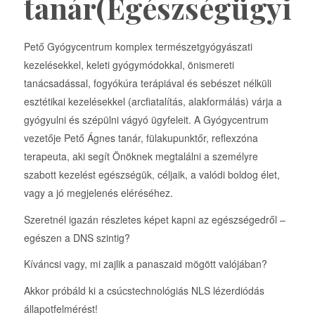
tanár(Egészségügyit
Pető Gyógycentrum komplex természetgyógyászati
kezelésekkel, keleti gyógymódokkal, önismereti
tanácsadással, fogyókúra terápiával és sebészet nélküli
esztétikai kezelésekkel (arcfiatalítás, alakformálás) várja a
gyógyulni és szépülni vágyó ügyfeleit. A Gyógycentrum
vezetője Pető Ágnes tanár, fülakupunktőr, reflexzóna
terapeuta, aki segít Önöknek megtalálni a személyre
szabott kezelést egészségük, céljaik, a valódi boldog élet,
vagy a jó megjelenés eléréséhez.
Szeretnél igazán részletes képet kapni az egészségedről –
egészen a DNS szintig?
Kíváncsi vagy, mi zajlik a panaszaid mögött valójában?
Akkor próbáld ki a csúcstechnológiás NLS lézerdiódás
állapotfelmérést!