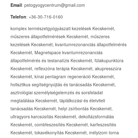
Email
: petogyogycentrum@gmail.com
Telefon
: +36-30-716-0160
komplex természetgyógyászati kezelések Kecskemét,
műszeres állapotfelmérések Kecskemét, műszeres
kezelések Kecskemét, kvantumrezonanciás állapotfelmérés
Kecskemét, Magnetspace kvantumrezonanciás
állapotfelmérés és testanalízis Kecskemét, fülakupunktúra
Kecskemét, reflexzóna terápia Kecskemét, akupresszúra
Kecskemét, kínai pentagram regeneráció Kecskemét,
holisztikus segítségnyújtás és tanácsadás Kecskemét,
asztrológiai személyiségelemzés és sorsfeladat
megtalálása Kecskemét, táplálkozási és életviteli
tanácsadás Kecskemét, helyi zsírbontás Kecskemét,
ultragyors karcsúsítás Kecskemét, dekoltázsformálás
Kecskemét, combfeszesítés Kecskemét, karfeszesítés
Kecskemét, tokavékonyítás Kecskemét, mélyizom torna