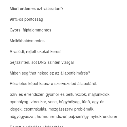
Miért érdemes ezt választani?
98%-os pontosság
Gyors, fájdalommentes
Mellékhatásmentes
A valódi, rejtett okokat keresi
Sejtszinten, sőt DNS-szinten vizsgál
Miben segíthet neked ez az állapotfelmérés?
Részletes képet kapsz a szervezeted állapotáról:
Szív-és érrendszer, gyomor és bélfunkciók, májfunkciók,
epehólyag, vércukor, vese, húgyhólyag, tüdő, agy-és
idegek, csontritkulás, mozgásszervi problémák,
nőgyógyászat, hormonrendszer, pajzsmirigy, nyirokrendszer