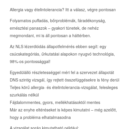
Allergia vagy ételintolerancia? Itt a válasz, végre pontosan
Folyamatos puffadás, bőrproblémák, fáradékonyság,
emésztési panaszok – gyakori tünetek, de nehéz
megmondani, mi is áll pontosan a háttérben.
Az NLS lézerdiódás állapotfelmérés ebben segít: egy
csúcskategóriás, űrkutatási alapokon nyugvó technológia,
98%-os pontossággal!
Egyedülálló részletességgel méri fel a szervezet állapotát
DNS szintig vizsgál, így rejtett összefüggésekre is fény derül
Teljes körű allergia- és ételintolerancia-vizsgálat, felesleges
szurkálás nélkül
Fájdalommentes, gyors, mellékhatásoktól mentes
Már az enyhe eltéréseket is képes kimutatni – még azelőtt,
hogy a probléma elhatalmasodna
A vizsgálat során kimutatható például: