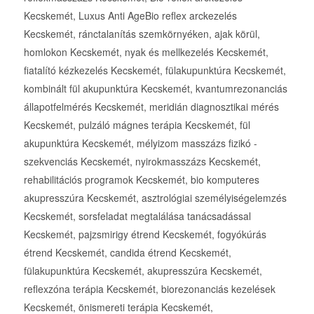
Kecskemét, Luxus Anti AgeBio reflex arckezelés
Kecskemét, ránctalanítás szemkörnyéken, ajak körül,
homlokon Kecskemét, nyak és mellkezelés Kecskemét,
fiatalító kézkezelés Kecskemét, fülakupunktúra Kecskemét,
kombinált fül akupunktúra Kecskemét, kvantumrezonanciás
állapotfelmérés Kecskemét, meridián diagnosztikai mérés
Kecskemét, pulzáló mágnes terápia Kecskemét, fül
akupunktúra Kecskemét, mélyizom masszázs fizikó -
szekvenciás Kecskemét, nyirokmasszázs Kecskemét,
rehabilitációs programok Kecskemét, bio komputeres
akupresszúra Kecskemét, asztrológiai személyiségelemzés
Kecskemét, sorsfeladat megtalálása tanácsadással
Kecskemét, pajzsmirigy étrend Kecskemét, fogyókúrás
étrend Kecskemét, candida étrend Kecskemét,
fülakupunktúra Kecskemét, akupresszúra Kecskemét,
reflexzóna terápia Kecskemét, biorezonanciás kezelések
Kecskemét, önismereti terápia Kecskemét,