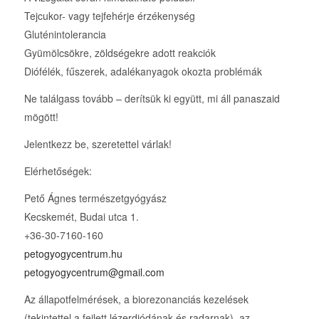
Tejcukor- vagy tejfehérje érzékenység
Gluténintolerancia
Gyümölcsökre, zöldségekre adott reakciók
Diófélék, fűszerek, adalékanyagok okozta problémák
Ne találgass tovább – derítsük ki együtt, mi áll panaszaid
mögött!
Jelentkezz be, szeretettel várlak!
Elérhetőségek:
Pető Ágnes természetgyógyász
Kecskemét, Budai utca 1.
+36-30-7160-160
petogyogycentrum.hu
petogyogycentrum@gmail.com
Az állapotfelmérések, a biorezonanciás kezelések
(tekintettel a fejlett lézerdiódának és radarnak), az