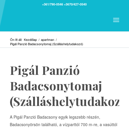
+361/790-0546
+3670/427-0540
Ön itt áll:
Kezdőlap
/
apartman
/
Pigál Panzió Badacsonytomaj (Szálláshelytudakozó)
Pigál Panzió
Badacsonytomaj
(Szálláshelytudakozó
A Pigál Panzió Badacsony egyik legszebb részén,
Badacsonyörsön található, a vízparttól 700 m-re, a vasúttól