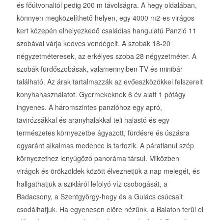
és főútvonaltól pedig 200 m távolságra. A hegy oldalában,
könnyen megközelíthető helyen, egy 4000 m2-es virágos
kert közepén elhelyezkedő családias hangulatú Panzió 11
szobával várja kedves vendégeit. A szobák 18-20
négyzetméteresek, az erkélyes szoba 28 négyzetméter. A
szobák fürdőszobásak, valamennyiben TV és minibár
található. Az árak tartalmazzák az evőeszközökkel felszerelt
konyhahasználatot. Gyermekeknek 6 év alatt 1 pótágy
ingyenes. A háromszintes panzióhoz egy apró,
tavirózsákkal és aranyhalakkal teli halastó és egy
természetes környezetbe ágyazott, fürdésre és úszásra
egyaránt alkalmas medence is tartozik. A páratlanul szép
környezethez lenyűgöző panoráma társul. Miközben
virágok és örökzöldek között élvezhetjük a nap melegét, és
hallgathatjuk a szikláról lefolyó víz csobogását, a
Badacsony, a Szentgyörgy-hegy és a Gulács csúcsait
csodálhatjuk. Ha egyenesen előre nézünk, a Balaton terül el