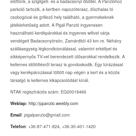
előttünk, a szigligeti- és a badacsonyi öböllel. A Panzióhoz
parkoló tartozik, a kertben napozóterasz, díszhalas tó
csobogóval és grillező hely található, a gyermekeknek
játéklehetőség adott. A Pigál Panzió ingyenesen
használható kerékpárokkal és ingyenes wifivel várja
vendégeit Badacsonyörsön, Zamárditól 43 km-re. Néhány
szállásegység légkondicionálással, valamint erkéllyel és
síkképernyős TV-vel berendezett ülősarokkal rendelkezik. A
kellemes időtöltésről terasz is gondoskodik. Egy túrázással
vagy kerékpározással töltött nap végén a kert és a közös
társalgó is kellemes kikapcsolódást kínál.
NTAK regisztrációs szám: EG20018466
Weblap:
http://ppanzio.weebly.com
Email
: pigalpanzio@gmail.com
Telefon
: +36-87-471-824, +36-30-401-1420