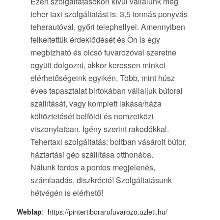
Ezen szolgáltatásokon kívül vállalunk még
teher taxi szolgáltatást is, 3,5 tonnás ponyvás
teherautóval, győri telephellyel. Amennyiben
felkeltettük érdeklődését és Ön is egy
megbízható és olcsó fuvarozóval szeretne
együtt dolgozni, akkor keressen minket
elérhetőségeink egyikén. Több, mint húsz
éves tapasztalat birtokában vállaljuk bútorai
szállítását, vagy komplett lakása/háza
költöztetését belföldi és nemzetközi
viszonylatban. Igény szerint rakodókkal.
Tehertaxi szolgáltatás: boltban vásárolt bútor,
háztartási gép szállítása otthonába.
Nálunk fontos a pontos megjelenés,
számlaadás, diszkréció! Szolgáltatásunk
hétvégén is elérhető!
Weblap
:
https://pintertiborarufuvarozo.uzleti.hu/