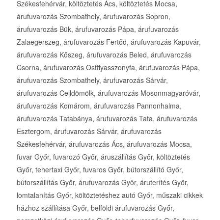
Székesfehérvár, költöztetés Ács, költöztetés Mocsa,
árufuvarozás Szombathely, árufuvarozás Sopron,
árufuvarozás Bük, árufuvarozás Pápa, árufuvarozás
Zalaegerszeg, árufuvarozás Fertőd, árufuvarozás Kapuvár,
árufuvarozás Kőszeg, árufuvarozás Beled, árufuvarozás
Csorna, árufuvarozás Ostffyasszonyfa, árufuvarozás Pápa,
árufuvarozás Szombathely, árufuvarozás Sárvár,
árufuvarozás Celldömölk, árufuvarozás Mosonmagyaróvár,
árufuvarozás Komárom, árufuvarozás Pannonhalma,
árufuvarozás Tatabánya, árufuvarozás Tata, árufuvarozás
Esztergom, árufuvarozás Sárvár, árufuvarozás
Székesfehérvár, árufuvarozás Ács, árufuvarozás Mocsa,
fuvar Győr, fuvarozó Győr, áruszállítás Győr, költöztetés
Győr, tehertaxi Győr, fuvaros Győr, bútorszállító Győr,
bútorszállítás Győr, árufuvarozás Győr, áruterítés Győr,
lomtalanítás Győr, költöztetéshez autó Győr, műszaki cikkek
házhoz szállítása Győr, belföldi árufuvarozás Győr,