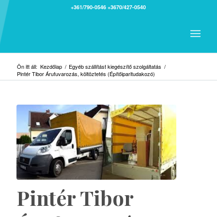
+361/790-0546
+3670/427-0540
Ön itt áll:
Kezdőlap
/
Egyéb szállítást kiegészítő szolgáltatás
/
Pintér Tibor Árufuvarozás, költöztetés (Építőiparitudakozó)
Pintér Tibor