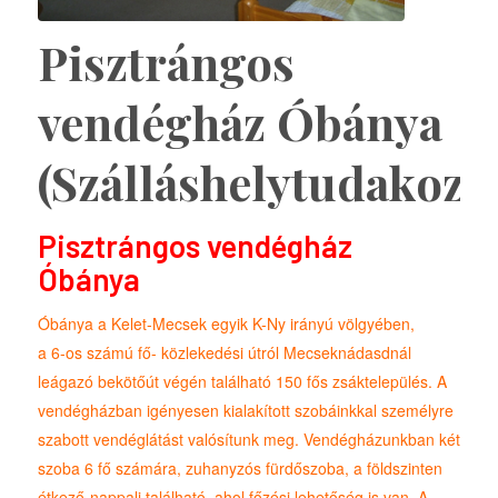
Pisztrángos
vendégház Óbánya
(Szálláshelytudakozó
Pisztrángos vendégház
Óbánya
Óbánya a Kelet-Mecsek egyik K-Ny irányú völgyében,
a 6-os számú fő- közlekedési útról Mecseknádasdnál
leágazó bekötőút végén található 150 fős zsáktelepülés. A
vendégházban igényesen kialakított szobáinkkal személyre
szabott vendéglátást valósítunk meg. Vendégházunkban két
szoba 6 fő számára, zuhanyzós fürdőszoba, a földszinten
étkező-nappali található, ahol főzési lehetőség is van. A