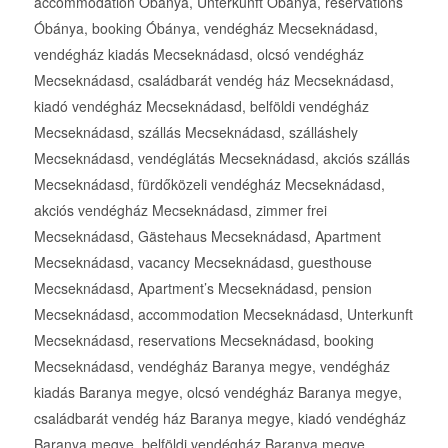
accommodation Óbánya, Unterkunft Óbánya, reservations
Óbánya, booking Óbánya, vendégház Mecseknádasd,
vendégház kiadás Mecseknádasd, olcsó vendégház
Mecseknádasd, családbarát vendég ház Mecseknádasd,
kiadó vendégház Mecseknádasd, belföldi vendégház
Mecseknádasd, szállás Mecseknádasd, szálláshely
Mecseknádasd, vendéglátás Mecseknádasd, akciós szállás
Mecseknádasd, fürdőközeli vendégház Mecseknádasd,
akciós vendégház Mecseknádasd, zimmer frei
Mecseknádasd, Gästehaus Mecseknádasd, Apartment
Mecseknádasd, vacancy Mecseknádasd, guesthouse
Mecseknádasd, Apartment’s Mecseknádasd, pension
Mecseknádasd, accommodation Mecseknádasd, Unterkunft
Mecseknádasd, reservations Mecseknádasd, booking
Mecseknádasd, vendégház Baranya megye, vendégház
kiadás Baranya megye, olcsó vendégház Baranya megye,
családbarát vendég ház Baranya megye, kiadó vendégház
Baranya megye, belföldi vendégház Baranya megye,