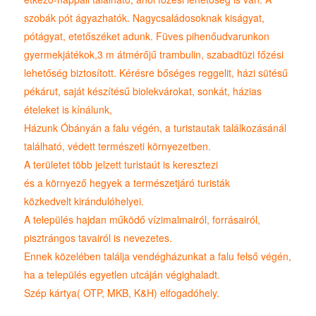
szobák pót ágyazhatók. Nagycsaládosoknak kiságyat,
pótágyat, etetőszéket adunk. Füves pihenőudvarunkon
gyermekjátékok,3 m átmérőjű trambulin, szabadtüzi főzési
lehetőség biztosított. Kérésre bőséges reggelit, házi sütésű
pékárut, saját készítésű biolekvárokat, sonkát, házias
ételeket is kínálunk,
Házunk Óbányán a falu végén, a turistautak találkozásánál
található, védett természeti környezetben.
A területet több jelzett turistaút is keresztezi
és a környező hegyek a természetjáró turisták
közkedvelt kirándulóhelyei.
A település hajdan működő vízimalmairól, forrásairól,
pisztrángos tavairól is nevezetes.
Ennek közelében találja vendégházunkat a falu felső végén,
ha a település egyetlen utcáján végighaladt.
Szép kártya( OTP, MKB, K&H) elfogadóhely.