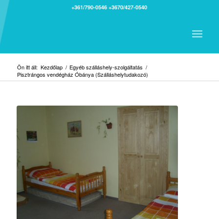
+361/790-0546
+3670/427-0540
Ön itt áll:
Kezdőlap
/
Egyéb szálláshely-szolgáltatás
/
Pisztrángos vendégház Óbánya (Szálláshelytudakozó)