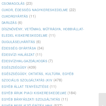
(23)
CSOMAGOLÁS
(22)
CUKOR, ÉDESSÉG NAGYKERESKEDELME
(11)
CUKORGYÁRTÁS
(6)
DARUZÁS
DÍSZNÖVÉNY, VETŐMAG, MŰTRÁGYA, HOBBIÁLLAT-
(11)
ELEDEL KISKERESKEDELME
(6)
DUGULÁSELHÁRÍTÁS
(34)
ÉDESSÉG GYÁRTÁSA
(11)
ÉDESVÍZI HALÁSZAT
(7)
ÉDESVÍZIHAL-GAZDÁLKODÁS
(439)
EGÉSZSÉGÜGY
EGÉSZSÉGÜGY, OKTATÁS, KULTÚRA, EGYÉB
(478)
SZOCIÁLIS SZOLGÁLTATÁS (KIV
(11)
EGYÉB ÁLLAT TENYÉSZTÉSE
(184)
EGYÉB ÁRUK PIACI KISKERESKEDELME
(11)
EGYÉB BÁNYÁSZATI SZOLGÁLTATÁS
(527)
EGYÉB BEFEJEZŐ ÉPÍTÉS MNS
Ór