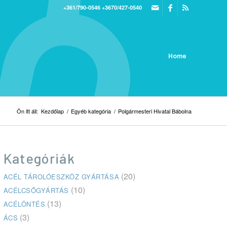
+361/790-0546
+3670/427-0540
Home
Ön itt áll:
Kezdőlap
/
Egyéb kategória
/
Polgármesteri Hivatal Bábolna
Kategóriák
(20)
ACÉL TÁROLÓESZKÖZ GYÁRTÁSA
(10)
ACÉLCSŐGYÁRTÁS
(13)
ACÉLÖNTÉS
(3)
ÁCS