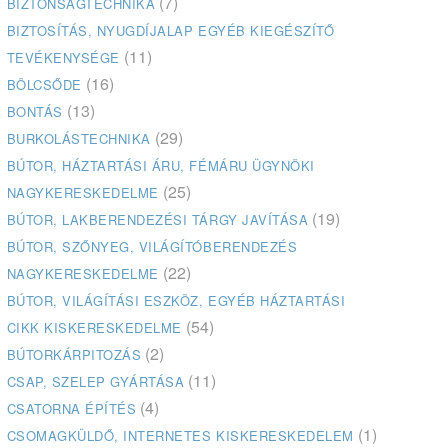
(7)
BIZTONSÁGTECHNIKA
BIZTOSÍTÁS, NYUGDÍJALAP EGYÉB KIEGÉSZÍTŐ
(11)
TEVÉKENYSÉGE
(16)
BÖLCSŐDE
(13)
BONTÁS
(29)
BURKOLÁSTECHNIKA
BÚTOR, HÁZTARTÁSI ÁRU, FÉMÁRU ÜGYNÖKI
(25)
NAGYKERESKEDELME
(19)
BÚTOR, LAKBERENDEZÉSI TÁRGY JAVÍTÁSA
BÚTOR, SZŐNYEG, VILÁGÍTÓBERENDEZÉS
(22)
NAGYKERESKEDELME
BÚTOR, VILÁGÍTÁSI ESZKÖZ, EGYÉB HÁZTARTÁSI
(54)
CIKK KISKERESKEDELME
(2)
BÚTORKÁRPITOZÁS
(11)
CSAP, SZELEP GYÁRTÁSA
(4)
CSATORNA ÉPÍTÉS
(1)
CSOMAGKÜLDŐ, INTERNETES KISKERESKEDELEM