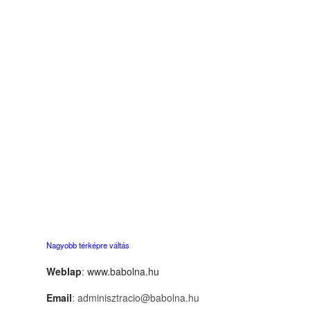
Nagyobb térképre váltás
Weblap
:
www.babolna.hu
Email
: adminisztracio@babolna.hu