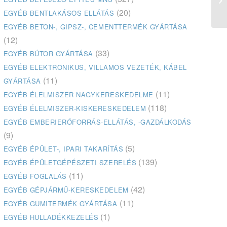
(20)
EGYÉB BENTLAKÁSOS ELLÁTÁS
EGYÉB BETON-, GIPSZ-, CEMENTTERMÉK GYÁRTÁSA
(12)
(33)
EGYÉB BÚTOR GYÁRTÁSA
EGYÉB ELEKTRONIKUS, VILLAMOS VEZETÉK, KÁBEL
(11)
GYÁRTÁSA
(11)
EGYÉB ÉLELMISZER NAGYKERESKEDELME
(118)
EGYÉB ÉLELMISZER-KISKERESKEDELEM
EGYÉB EMBERIERŐFORRÁS-ELLÁTÁS, -GAZDÁLKODÁS
(9)
(5)
EGYÉB ÉPÜLET-, IPARI TAKARÍTÁS
(139)
EGYÉB ÉPÜLETGÉPÉSZETI SZERELÉS
(11)
EGYÉB FOGLALÁS
(42)
EGYÉB GÉPJÁRMŰ-KERESKEDELEM
(11)
EGYÉB GUMITERMÉK GYÁRTÁSA
(1)
EGYÉB HULLADÉKKEZELÉS