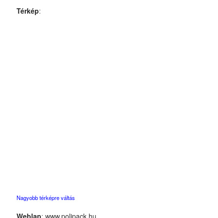
Térkép
:
Nagyobb térképre váltás
Weblap
:
www.polipack.hu