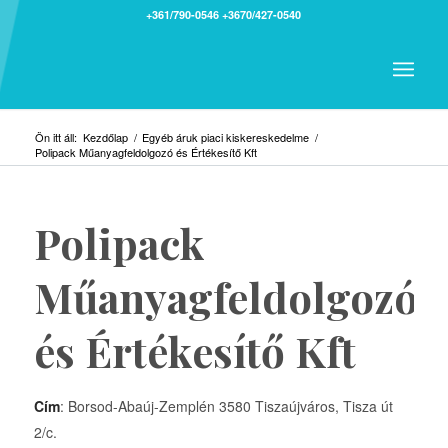
+361/790-0546
+3670/427-0540
Ön itt áll:
Kezdőlap
/
Egyéb áruk piaci kiskereskedelme
/
Polipack Műanyagfeldolgozó és Értékesítő Kft
Polipack
Műanyagfeldolgozó
és Értékesítő Kft
Cím
: Borsod-Abaúj-Zemplén 3580 Tiszaújváros, Tisza út
2/c.