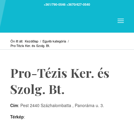
+361/790-0546
+3670/427-0540
Ön itt áll:
Kezdőlap
/
Egyéb kategória
/
Pro-Tézis Ker. és Szolg. Bt.
Pro-Tézis Ker. és
Szolg. Bt.
Cím
: Pest 2440 Százhalombatta , Panoráma u. 3.
Térkép
: