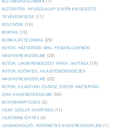
(7)
BIZTONSÁGTECHNIKA
BIZTOSÍTÁS, NYUGDÍJALAP EGYÉB KIEGÉSZÍTŐ
(11)
TEVÉKENYSÉGE
(16)
BÖLCSŐDE
(13)
BONTÁS
(29)
BURKOLÁSTECHNIKA
BÚTOR, HÁZTARTÁSI ÁRU, FÉMÁRU ÜGYNÖKI
(25)
NAGYKERESKEDELME
(19)
BÚTOR, LAKBERENDEZÉSI TÁRGY JAVÍTÁSA
BÚTOR, SZŐNYEG, VILÁGÍTÓBERENDEZÉS
(22)
NAGYKERESKEDELME
BÚTOR, VILÁGÍTÁSI ESZKÖZ, EGYÉB HÁZTARTÁSI
(54)
CIKK KISKERESKEDELME
(2)
BÚTORKÁRPITOZÁS
(11)
CSAP, SZELEP GYÁRTÁSA
(4)
CSATORNA ÉPÍTÉS
(1)
CSOMAGKÜLDŐ, INTERNETES KISKERESKEDELEM