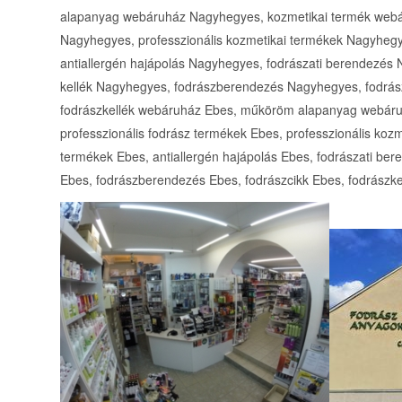
alapanyag webáruház Nagyhegyes, kozmetikai termék webár
Nagyhegyes, professzionális kozmetikai termékek Nagyheg
antiallergén hajápolás Nagyhegyes, fodrászati berendezés 
kellék Nagyhegyes, fodrászberendezés Nagyhegyes, fodrás
fodrászkellék webáruház Ebes, műköröm alapanyag webáru
professzionális fodrász termékek Ebes, professzionális koz
termékek Ebes, antiallergén hajápolás Ebes, fodrászati bere
Ebes, fodrászberendezés Ebes, fodrászcikk Ebes, fodrászke