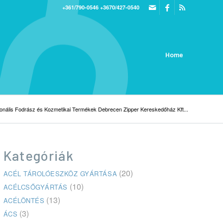
+361/790-0546
+3670/427-0540
Home
onális Fodrász és Kozmetikai Termékek Debrecen Zipper Kereskedőház Kft...
Kategóriák
(20)
ACÉL TÁROLÓESZKÖZ GYÁRTÁSA
(10)
ACÉLCSŐGYÁRTÁS
(13)
ACÉLÖNTÉS
(3)
ÁCS