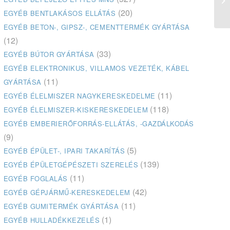
me
(20)
EGYÉB BENTLAKÁSOS ELLÁTÁS
EGYÉB BETON-, GIPSZ-, CEMENTTERMÉK GYÁRTÁSA
(12)
(33)
EGYÉB BÚTOR GYÁRTÁSA
EGYÉB ELEKTRONIKUS, VILLAMOS VEZETÉK, KÁBEL
(11)
GYÁRTÁSA
(11)
EGYÉB ÉLELMISZER NAGYKERESKEDELME
(118)
EGYÉB ÉLELMISZER-KISKERESKEDELEM
EGYÉB EMBERIERŐFORRÁS-ELLÁTÁS, -GAZDÁLKODÁS
(9)
(5)
EGYÉB ÉPÜLET-, IPARI TAKARÍTÁS
(139)
EGYÉB ÉPÜLETGÉPÉSZETI SZERELÉS
(11)
EGYÉB FOGLALÁS
(42)
EGYÉB GÉPJÁRMŰ-KERESKEDELEM
(11)
EGYÉB GUMITERMÉK GYÁRTÁSA
(1)
EGYÉB HULLADÉKKEZELÉS