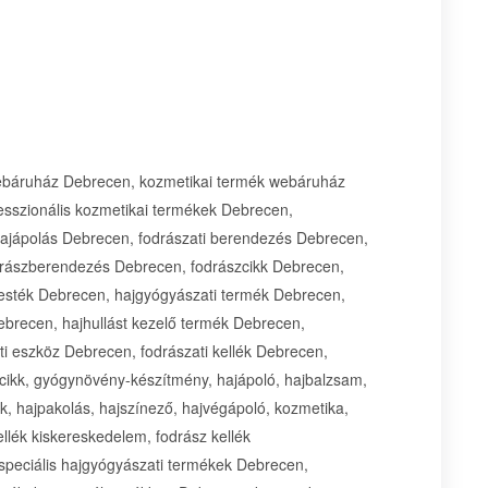
báruház Debrecen, kozmetikai termék webáruház
esszionális kozmetikai termékek Debrecen,
hajápolás Debrecen, fodrászati berendezés Debrecen,
odrászberendezés Debrecen, fodrászcikk Debrecen,
festék Debrecen, hajgyógyászati termék Debrecen,
ebrecen, hajhullást kezelő termék Debrecen,
i eszköz Debrecen, fodrászati kellék Debrecen,
zcikk, gyógynövény-készítmény, hajápoló, hajbalzsam,
akk, hajpakolás, hajszínező, hajvégápoló, kozmetika,
llék kiskereskedelem, fodrász kellék
 speciális hajgyógyászati termékek Debrecen,