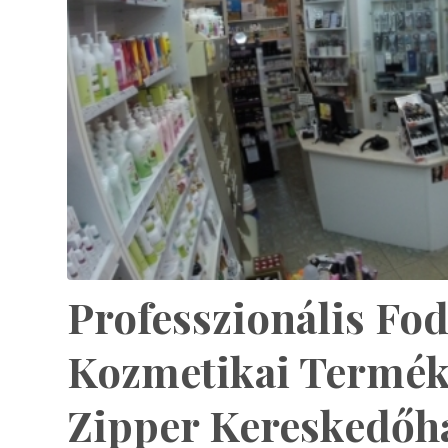
Professzionális Fod
Kozmetikai Termék
Zipper Kereskedőhá