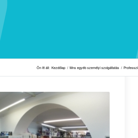
Ön itt áll:
Kezdőlap
/
Mns egyéb személyi szolgáltatás
/
Professzi