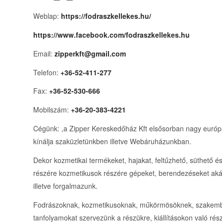
Weblap:
https://fodraszkellekes.hu/
https://www.facebook.com/fodraszkellekes.hu
Email:
zipperkft@gmail.com
Telefon:
+36-52-411-277
Fax:
+36-52-530-666
Mobilszám:
+36-20-383-4221
Cégünk: ,a Zipper Kereskedőház Kft elsősorban nagy európai
kínálja szaküzletünkben illetve Webáruházunkban.
Dekor kozmetikai termékeket, hajakat, feltűzhető, süthető 
részére kozmetikusok részére gépeket, berendezéseket akár
illetve forgalmazunk.
Fodrászoknak, kozmetikusoknak, műkörmösöknek, szakember
tanfolyamokat szervezünk a részükre, kiállításokon való rész