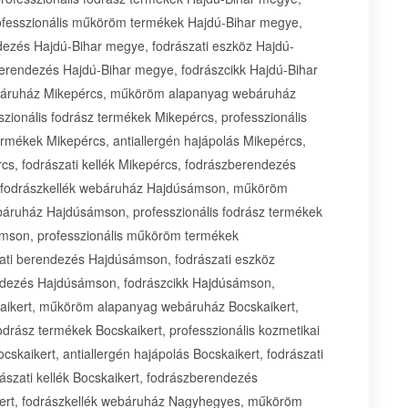
rofesszionális műköröm termékek Hajdú-Bihar megye,
ndezés Hajdú-Bihar megye, fodrászati eszköz Hajdú-
berendezés Hajdú-Bihar megye, fodrászcikk Hajdú-Bihar
ebáruház Mikepércs, műköröm alapanyag webáruház
zionális fodrász termékek Mikepércs, professzionális
rmékek Mikepércs, antiallergén hajápolás Mikepércs,
cs, fodrászati kellék Mikepércs, fodrászberendezés
s, fodrászkellék webáruház Hajdúsámson, műköröm
áruház Hajdúsámson, professzionális fodrász termékek
ámson, professzionális műköröm termékek
ati berendezés Hajdúsámson, fodrászati eszköz
ndezés Hajdúsámson, fodrászcikk Hajdúsámson,
kaikert, műköröm alapanyag webáruház Bocskaikert,
odrász termékek Bocskaikert, professzionális kozmetikai
kaikert, antiallergén hajápolás Bocskaikert, fodrászati
ászati kellék Bocskaikert, fodrászberendezés
aikert, fodrászkellék webáruház Nagyhegyes, műköröm