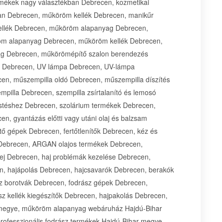
rmékek nagy választékban Debrecen, kozmetikai
an Debrecen, műköröm kellék Debrecen, manikűr
kellék Debrecen, műköröm alapanyag Debrecen,
röm alapanyag Debrecen, műköröm kellék Debrecen,
 Debrecen, műkörömépítő szalon berendezés
s Debrecen, UV lámpa Debrecen, UV-lámpa
n, műszempilla oldó Debrecen, műszempilla díszítés
illa Debrecen, szempilla zsírtalanító és lemosó
estéshez Debrecen, szolárium termékek Debrecen,
n, gyantázás előtti vagy utáni olaj és balzsam
ő gépek Debrecen, fertőtlenítők Debrecen, kéz és
 Debrecen, ARGAN olajos termékek Debrecen,
ej Debrecen, haj problémák kezelése Debrecen,
n, hajápolás Debrecen, hajcsavarók Debrecen, berakók
z borotvák Debrecen, fodrász gépek Debrecen,
sz kellék kiegészítők Debrecen, hajpakolás Debrecen,
 megye, műköröm alapanyag webáruház Hajdú-Bihar
ofesszionális fodrász termékek Hajdú-Bihar megye,