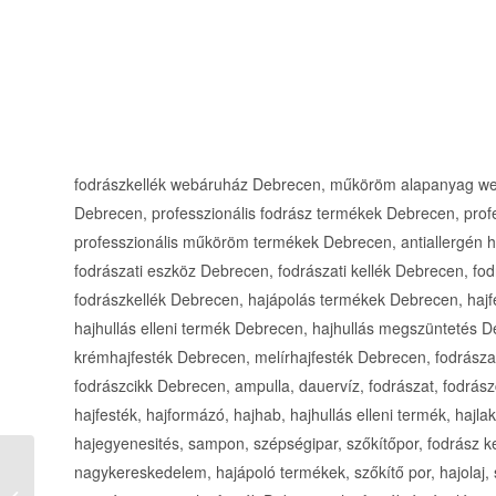
fodrászkellék webáruház Debrecen, műköröm alapanyag we
Debrecen, professzionális fodrász termékek Debrecen, prof
professzionális műköröm termékek Debrecen, antiallergén 
fodrászati eszköz Debrecen, fodrászati kellék Debrecen, f
fodrászkellék Debrecen, hajápolás termékek Debrecen, haj
hajhullás elleni termék Debrecen, hajhullás megszüntetés D
krémhajfesték Debrecen, melírhajfesték Debrecen, fodrászat
fodrászcikk Debrecen, ampulla, dauervíz, fodrászat, fodrás
hajfesték, hajformázó, hajhab, hajhullás elleni termék, hajl
hajegyenesités, sampon, szépségipar, szőkítőpor, fodrász ke
Szakály Therm Kft.
nagykereskedelem, hajápoló termékek, szőkítő por, hajolaj,
teljes körű