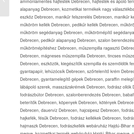
ammóniamentes hajfesték Debrecen, hajfesték és ápoló te
épületgépészeti víz-,
alapanyag Debrecen, kozmetikai termékek nagy választékb
gáz-, fűtés...
eszköz Debrecen, manikűr felszerelés Debrecen, manikűr 
műköröm kellék Debrecen, pedikűr kellék Debrecen, műkö
műköröm segédanyag Debrecen, műkörömépítő segédanyag
Debrecen, pedikűr alapanyag Debrecen, szalon berendezé
műkörömépítéshez Debrecen, műszempilla ragasztó Debrece
Debrecen, mágneses műszempilla Debrecen, tincses műszemp
Debrecen, eszközök, kiegészítők szempilla és szemöldök f
gyantapapír, lehúzócsík Debrecen, szőrtelenítő krém Debrece
Debrecen, gyantamelegítő gépek Debrecen, paraffin melegít
lábápoló szerek, masszázskrémek Debrecen, fodrász ollók
fodrászbútor Debrecen, szalonberendezés Debrecen, babaf
beterítők Debrecen, köpenyek Debrecen, kötények Debrece
Debrecen, dauervíz Debrecen, hajcsipesz Debrecen, fodrás
hajkefék, fésűk Debrecen, fodrász kellékek Debrecen, fodrá
hajmaszk Debrecen, fodrászkellék webáruház Hajdú-Bihar
megye, kozmetikai termék webáruház Hajdú-Bihar megye, pr