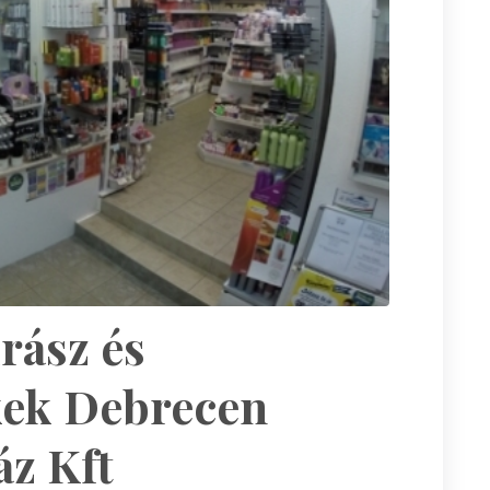
rász és
ek Debrecen
z Kft