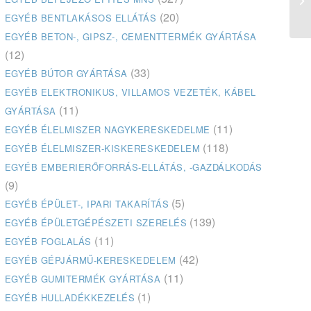
(20)
EGYÉB BENTLAKÁSOS ELLÁTÁS
EGYÉB BETON-, GIPSZ-, CEMENTTERMÉK GYÁRTÁSA
(12)
(33)
EGYÉB BÚTOR GYÁRTÁSA
EGYÉB ELEKTRONIKUS, VILLAMOS VEZETÉK, KÁBEL
(11)
GYÁRTÁSA
(11)
EGYÉB ÉLELMISZER NAGYKERESKEDELME
(118)
EGYÉB ÉLELMISZER-KISKERESKEDELEM
EGYÉB EMBERIERŐFORRÁS-ELLÁTÁS, -GAZDÁLKODÁS
(9)
(5)
EGYÉB ÉPÜLET-, IPARI TAKARÍTÁS
(139)
EGYÉB ÉPÜLETGÉPÉSZETI SZERELÉS
(11)
EGYÉB FOGLALÁS
(42)
EGYÉB GÉPJÁRMŰ-KERESKEDELEM
(11)
EGYÉB GUMITERMÉK GYÁRTÁSA
(1)
EGYÉB HULLADÉKKEZELÉS