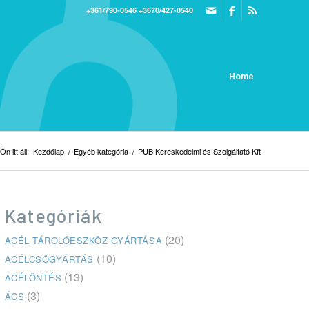
+361/790-0546
+3670/427-0540
Home
Ön itt áll:
Kezdőlap
/
Egyéb kategória
/
PUB Kereskedelmi és Szolgáltató Kft
Kategóriák
(20)
ACÉL TÁROLÓESZKÖZ GYÁRTÁSA
(10)
ACÉLCSŐGYÁRTÁS
(13)
ACÉLÖNTÉS
(3)
ÁCS