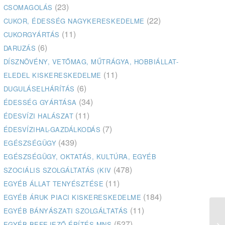
(23)
CSOMAGOLÁS
(22)
CUKOR, ÉDESSÉG NAGYKERESKEDELME
(11)
CUKORGYÁRTÁS
(6)
DARUZÁS
DÍSZNÖVÉNY, VETŐMAG, MŰTRÁGYA, HOBBIÁLLAT-
(11)
ELEDEL KISKERESKEDELME
(6)
DUGULÁSELHÁRÍTÁS
(34)
ÉDESSÉG GYÁRTÁSA
(11)
ÉDESVÍZI HALÁSZAT
(7)
ÉDESVÍZIHAL-GAZDÁLKODÁS
(439)
EGÉSZSÉGÜGY
EGÉSZSÉGÜGY, OKTATÁS, KULTÚRA, EGYÉB
(478)
SZOCIÁLIS SZOLGÁLTATÁS (KIV
(11)
EGYÉB ÁLLAT TENYÉSZTÉSE
(184)
EGYÉB ÁRUK PIACI KISKERESKEDELME
(11)
EGYÉB BÁNYÁSZATI SZOLGÁLTATÁS
(527)
EGYÉB BEFEJEZŐ ÉPÍTÉS MNS
Ba