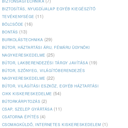
(7)
BIZTONSÁGTECHNIKA
BIZTOSÍTÁS, NYUGDÍJALAP EGYÉB KIEGÉSZÍTŐ
(11)
TEVÉKENYSÉGE
(16)
BÖLCSŐDE
(13)
BONTÁS
(29)
BURKOLÁSTECHNIKA
BÚTOR, HÁZTARTÁSI ÁRU, FÉMÁRU ÜGYNÖKI
(25)
NAGYKERESKEDELME
(19)
BÚTOR, LAKBERENDEZÉSI TÁRGY JAVÍTÁSA
BÚTOR, SZŐNYEG, VILÁGÍTÓBERENDEZÉS
(22)
NAGYKERESKEDELME
BÚTOR, VILÁGÍTÁSI ESZKÖZ, EGYÉB HÁZTARTÁSI
(54)
CIKK KISKERESKEDELME
(2)
BÚTORKÁRPITOZÁS
(11)
CSAP, SZELEP GYÁRTÁSA
(4)
CSATORNA ÉPÍTÉS
(1)
CSOMAGKÜLDŐ, INTERNETES KISKERESKEDELEM