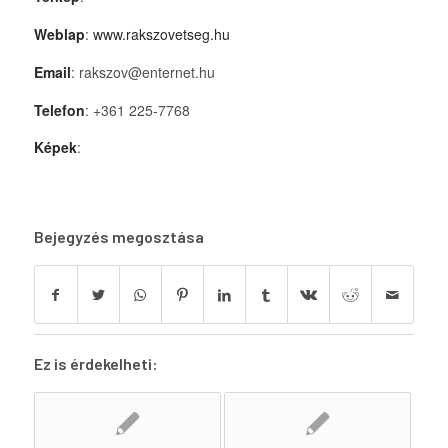
Weblap
:
www.rakszovetseg.hu
Email
: rakszov@enternet.hu
Telefon
: +361 225-7768
Képek
:
Bejegyzés megosztása
Ez is érdekelheti: