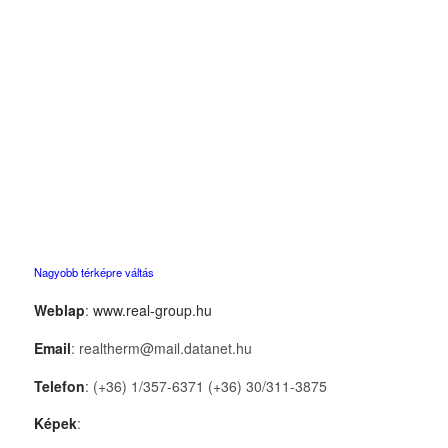
Nagyobb térképre váltás
Weblap
:
www.real-group.hu
Email
: realtherm@mail.datanet.hu
Telefon
: (+36) 1/357-6371 (+36) 30/311-3875
Képek
: