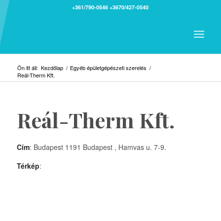
+361/790-0546
+3670/427-0540
Ön itt áll:
Kezdőlap
/
Egyéb épületgépészeti szerelés
/
Reál-Therm Kft.
Reál-Therm Kft.
Cím
: Budapest 1191 Budapest , Hamvas u. 7-9.
Térkép
: