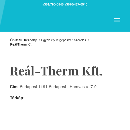
+361/790-0546
+3670/427-0540
Ön itt áll:
Kezdőlap
/
Egyéb épületgépészeti szerelés
/
Reál-Therm Kft.
Reál-Therm Kft.
Cím
: Budapest 1191 Budapest , Hamvas u. 7-9.
Térkép
: