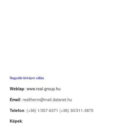
Nagyobb térképre váltás
Weblap
:
www.real-group.hu
Email
: realtherm@mail.datanet.hu
Telefon
: (+36) 1/357-6371 (+36) 30/311-3875
Képek
: