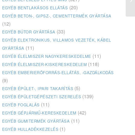
(20)
EGYÉB BENTLAKÁSOS ELLÁTÁS
EGYÉB BETON-, GIPSZ-, CEMENTTERMÉK GYÁRTÁSA
(12)
(33)
EGYÉB BÚTOR GYÁRTÁSA
EGYÉB ELEKTRONIKUS, VILLAMOS VEZETÉK, KÁBEL
(11)
GYÁRTÁSA
(11)
EGYÉB ÉLELMISZER NAGYKERESKEDELME
(118)
EGYÉB ÉLELMISZER-KISKERESKEDELEM
EGYÉB EMBERIERŐFORRÁS-ELLÁTÁS, -GAZDÁLKODÁS
(9)
(5)
EGYÉB ÉPÜLET-, IPARI TAKARÍTÁS
(139)
EGYÉB ÉPÜLETGÉPÉSZETI SZERELÉS
(11)
EGYÉB FOGLALÁS
(42)
EGYÉB GÉPJÁRMŰ-KERESKEDELEM
(11)
EGYÉB GUMITERMÉK GYÁRTÁSA
(1)
EGYÉB HULLADÉKKEZELÉS