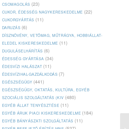
(23)
CSOMAGOLÁS
(22)
CUKOR, ÉDESSÉG NAGYKERESKEDELME
(11)
CUKORGYÁRTÁS
(6)
DARUZÁS
DÍSZNÖVÉNY, VETŐMAG, MŰTRÁGYA, HOBBIÁLLAT-
(11)
ELEDEL KISKERESKEDELME
(6)
DUGULÁSELHÁRÍTÁS
(34)
ÉDESSÉG GYÁRTÁSA
(11)
ÉDESVÍZI HALÁSZAT
(7)
ÉDESVÍZIHAL-GAZDÁLKODÁS
(441)
EGÉSZSÉGÜGY
EGÉSZSÉGÜGY, OKTATÁS, KULTÚRA, EGYÉB
(480)
SZOCIÁLIS SZOLGÁLTATÁS (KIV
(11)
EGYÉB ÁLLAT TENYÉSZTÉSE
(184)
EGYÉB ÁRUK PIACI KISKERESKEDELME
(11)
EGYÉB BÁNYÁSZATI SZOLGÁLTATÁS
(527)
EGYÉB BEFEJEZŐ ÉPÍTÉS MNS
Cs