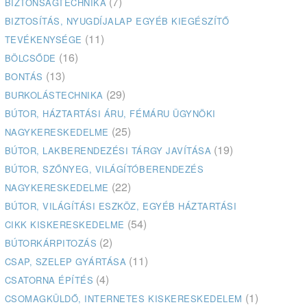
(7)
BIZTONSÁGTECHNIKA
BIZTOSÍTÁS, NYUGDÍJALAP EGYÉB KIEGÉSZÍTŐ
(11)
TEVÉKENYSÉGE
(16)
BÖLCSŐDE
(13)
BONTÁS
(29)
BURKOLÁSTECHNIKA
BÚTOR, HÁZTARTÁSI ÁRU, FÉMÁRU ÜGYNÖKI
(25)
NAGYKERESKEDELME
(19)
BÚTOR, LAKBERENDEZÉSI TÁRGY JAVÍTÁSA
BÚTOR, SZŐNYEG, VILÁGÍTÓBERENDEZÉS
(22)
NAGYKERESKEDELME
BÚTOR, VILÁGÍTÁSI ESZKÖZ, EGYÉB HÁZTARTÁSI
(54)
CIKK KISKERESKEDELME
(2)
BÚTORKÁRPITOZÁS
(11)
CSAP, SZELEP GYÁRTÁSA
(4)
CSATORNA ÉPÍTÉS
(1)
CSOMAGKÜLDŐ, INTERNETES KISKERESKEDELEM