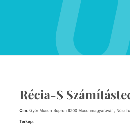
Récia-S Számítástec
Cím
: Győr-Moson-Sopron 9200 Mosonmagyaróvár , Nősziro
Térkép
: