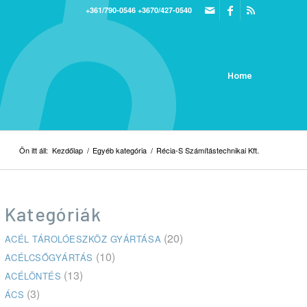
+361/790-0546
+3670/427-0540
Home
Ön itt áll:
Kezdőlap
/
Egyéb kategória
/
Récia-S Számítástechnikai Kft.
Kategóriák
(20)
ACÉL TÁROLÓESZKÖZ GYÁRTÁSA
(10)
ACÉLCSŐGYÁRTÁS
(13)
ACÉLÖNTÉS
(3)
ÁCS