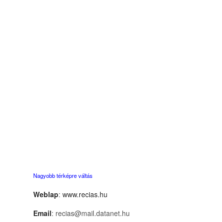
Nagyobb térképre váltás
Weblap
:
www.recias.hu
Email
: recias@mail.datanet.hu