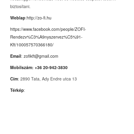
biztosítani.
Weblap
:
http://zo-fi.hu
https://www.facebook.com/people/ZOFI-
Rendezv%C3%A9nyszervez%C5%91-
Kft/100057570366180/
Email
:
zofikft@gmail.com
Mobilszám: +36 20-942-3830
Cím
: 2890 Tata, Ady Endre utca 13
Térkép
: