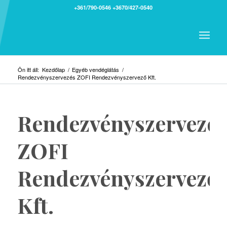
+361/790-0546
+3670/427-0540
Ön itt áll:
Kezdőlap
/
Egyéb vendéglátás
/
Rendezvényszervezés ZOFI Rendezvényszervező Kft.
Rendezvényszervezé
ZOFI
Rendezvényszervező
Kft.