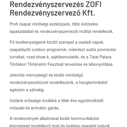
Rendezvényszervezés ZOFI
Rendezvényszervező Kft.
Profi csapat minőségi eszközpark, több évtizedes
tapasztalattal és rendezvényszervezői múlttal rendelkezik.
Fő tevékenységeink között szerepel a családi napok,
csapatépítő outdoor programok, másrészt autós promóciós
turnékat, road show-k, sajtóbemutatók, és a Tatai Patara
Törökkori Történelmi Fesztivál tervezése és lebonyolítása.
Jelentős mennyiségű és kiváló minőségű
rendezvényeszközzel rendelkezünk, a hangtechnikától
egészen a sátrakig.
Irodánk erőssége továbbá a több éve együttműködő
műszaki és animátor gárda.
A rendezvények alkalmával kiváló kommunikációs
készséggel rendelkező host és hostess csapatot tudunk