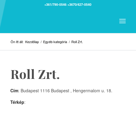
+361/790-0546
+3670/427-0540
Ön itt áll:
Kezdőlap
/
Egyéb kategória
/
Roll Zrt.
Roll Zrt.
Cím
: Budapest 1116 Budapest , Hengermalom u. 18.
Térkép
: