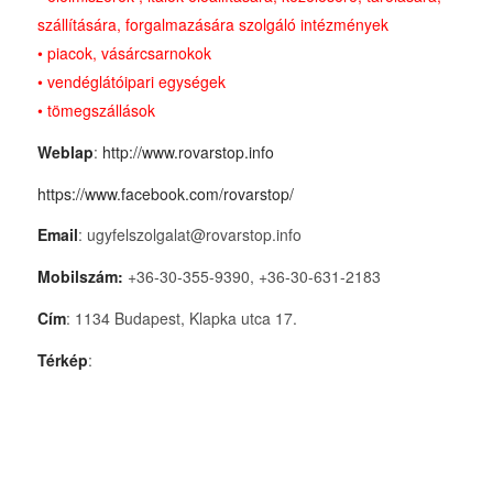
szállítására, forgalmazására szolgáló intézmények
• piacok, vásárcsarnokok
• vendéglátóipari egységek
• tömegszállások
Weblap
:
http://www.rovarstop.info
https://www.facebook.com/rovarstop/
Email
: ugyfelszolgalat@rovarstop.info
Mobilszám:
+36-30-355-9390, +36-30-631-2183
Cím
: 1134 Budapest, Klapka utca 17.
Térkép
: