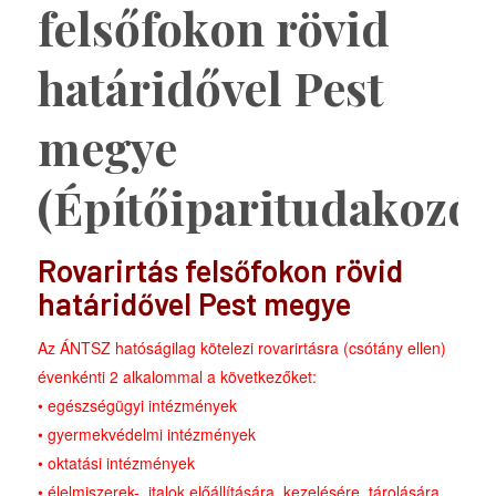
felsőfokon rövid
határidővel Pest
megye
(Építőiparitudakozó)
Rovarirtás felsőfokon rövid
határidővel Pest megye
Az ÁNTSZ hatóságilag kötelezi rovarirtásra (csótány ellen)
évenkénti 2 alkalommal a következőket:
• egészségügyi intézmények
• gyermekvédelmi intézmények
• oktatási intézmények
• élelmiszerek-, italok előállítására, kezelésére, tárolására,