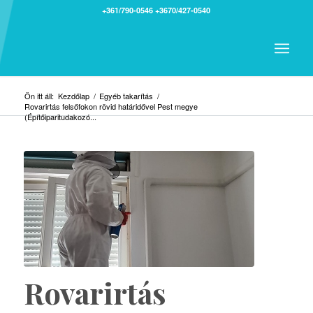
+361/790-0546
+3670/427-0540
Ön itt áll:
Kezdőlap
/
Egyéb takarítás
/
Rovarirtás felsőfokon rövid határidővel Pest megye
(Építőiparitudakozó...
Rovarirtás