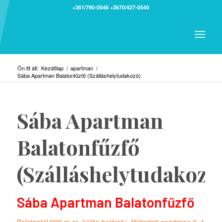
+361/790-0546
+3670/427-0540
Ön itt áll:
Kezdőlap
/
apartman
/
Sába Apartman Balatonfűzfő (Szálláshelytudakozó)
Sába Apartman
Balatonfűzfő
(Szálláshelytudakozó
Sába Apartman Balatonfűzfő
Balatontól 900 m-re, külön bejáratú, földszinti apartman 3+1