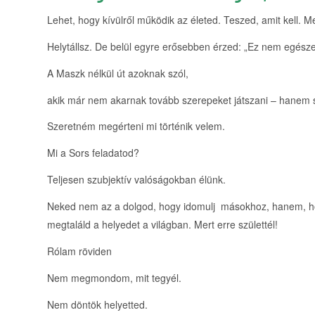
Lehet, hogy kívülről működik az életed. Teszed, amit kell. Me
Helytállsz. De belül egyre erősebben érzed: „Ez nem egész
A Maszk nélkül út azoknak szól,
akik már nem akarnak tovább szerepeket játszani – hanem sa
Szeretném megérteni mi történik velem.
Mi a Sors feladatod?
Teljesen szubjektív valóságokban élünk.
Neked nem az a dolgod, hogy idomulj másokhoz, hanem, ho
megtaláld a helyedet a világban. Mert erre születtél!
Rólam röviden
Nem megmondom, mit tegyél.
Nem döntök helyetted.