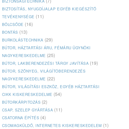
(7)
BIZTONSÁGTECHNIKA
BIZTOSÍTÁS, NYUGDÍJALAP EGYÉB KIEGÉSZÍTŐ
(11)
TEVÉKENYSÉGE
(16)
BÖLCSŐDE
(13)
BONTÁS
(29)
BURKOLÁSTECHNIKA
BÚTOR, HÁZTARTÁSI ÁRU, FÉMÁRU ÜGYNÖKI
(25)
NAGYKERESKEDELME
(19)
BÚTOR, LAKBERENDEZÉSI TÁRGY JAVÍTÁSA
BÚTOR, SZŐNYEG, VILÁGÍTÓBERENDEZÉS
(22)
NAGYKERESKEDELME
BÚTOR, VILÁGÍTÁSI ESZKÖZ, EGYÉB HÁZTARTÁSI
(54)
CIKK KISKERESKEDELME
(2)
BÚTORKÁRPITOZÁS
(11)
CSAP, SZELEP GYÁRTÁSA
(4)
CSATORNA ÉPÍTÉS
(1)
CSOMAGKÜLDŐ, INTERNETES KISKERESKEDELEM