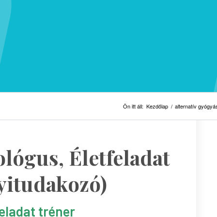
Ön itt áll:
Kezdőlap
/
alternatív gyógyá
ológus, Életfeladat
yitudakozó)
feladat tréner