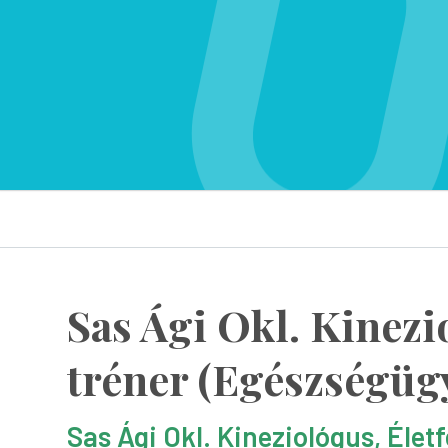
Sas Ági Okl. Kinezi
tréner (Egészségüg
Sas Ági Okl. Kineziológus, Élet