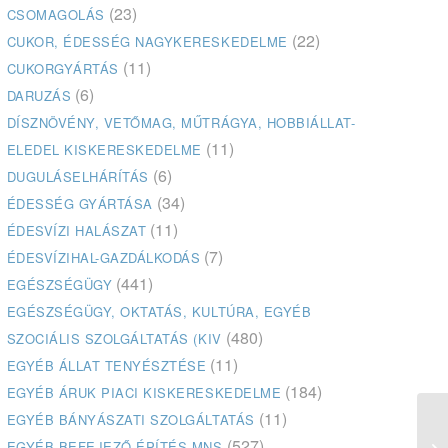
(23)
CSOMAGOLÁS
(22)
CUKOR, ÉDESSÉG NAGYKERESKEDELME
(11)
CUKORGYÁRTÁS
(6)
DARUZÁS
DÍSZNÖVÉNY, VETŐMAG, MŰTRÁGYA, HOBBIÁLLAT-
(11)
ELEDEL KISKERESKEDELME
(6)
DUGULÁSELHÁRÍTÁS
(34)
ÉDESSÉG GYÁRTÁSA
(11)
ÉDESVÍZI HALÁSZAT
(7)
ÉDESVÍZIHAL-GAZDÁLKODÁS
(441)
EGÉSZSÉGÜGY
EGÉSZSÉGÜGY, OKTATÁS, KULTÚRA, EGYÉB
(480)
SZOCIÁLIS SZOLGÁLTATÁS (KIV
(11)
EGYÉB ÁLLAT TENYÉSZTÉSE
(184)
EGYÉB ÁRUK PIACI KISKERESKEDELME
(11)
EGYÉB BÁNYÁSZATI SZOLGÁLTATÁS
Dr
(527)
EGYÉB BEFEJEZŐ ÉPÍTÉS MNS
Ne