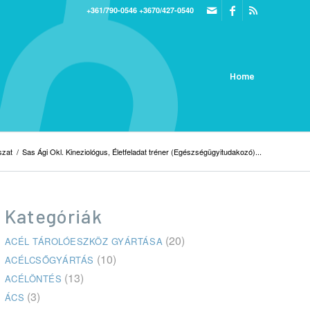
+361/790-0546
+3670/427-0540
Home
szat
/
Sas Ági Okl. Kineziológus, Életfeladat tréner (Egészségügyitudakozó)...
Kategóriák
(20)
ACÉL TÁROLÓESZKÖZ GYÁRTÁSA
(10)
ACÉLCSŐGYÁRTÁS
(13)
ACÉLÖNTÉS
(3)
ÁCS