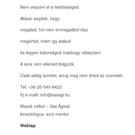
Nem veszem el a felelősséged.
Abban segítek, hogy:
meglásd, hol nem önmagadból élsz
megértsd, miért így alakult
és legyen bátorságod máshogy választani
A sors nem ellened dolgozik.
Csak addig ismétel, amíg meg nem érted az üzenetét.
Tel: +36-20-540-8422
Írj e-mailt: info@sasagi.hu
Maszk nélkül – Sas Ágival
kineziológus, sors mentor
Weblap
: