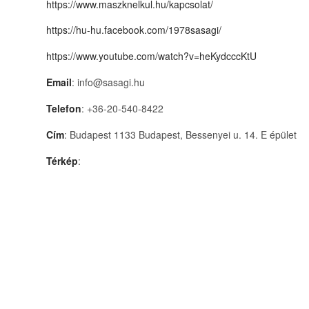
https://www.maszknelkul.hu/kapcsolat/
https://hu-hu.facebook.com/1978sasagi/
https://www.youtube.com/watch?v=heKydcccKtU
Email
: info@sasagi.hu
Telefon
: +36-20-540-8422
Cím
: Budapest 1133 Budapest, Bessenyei u. 14. E épület
Térkép
: