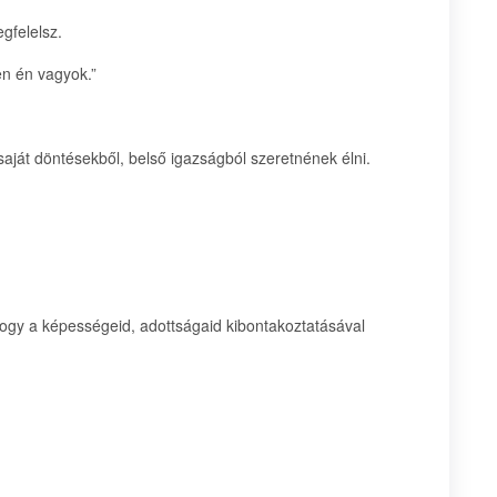
gfelelsz.
en én vagyok.”
ját döntésekből, belső igazságból szeretnének élni.
gy a képességeid, adottságaid kibontakoztatásával