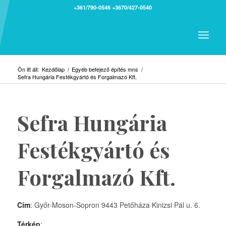
+361/790-0546
+3670/427-0540
Ön itt áll:
Kezdőlap
/
Egyéb befejező építés mns
/
Sefra Hungária Festékgyártó és Forgalmazó Kft.
Sefra Hungária
Festékgyártó és
Forgalmazó Kft.
Cím
: Győr-Moson-Sopron 9443 Petőháza Kinizsi Pál u. 6.
Térkép
: