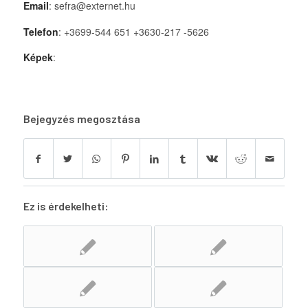
Email
: sefra@externet.hu
Telefon
: +3699-544 651 +3630-217 -5626
Képek
:
Bejegyzés megosztása
Ez is érdekelheti: