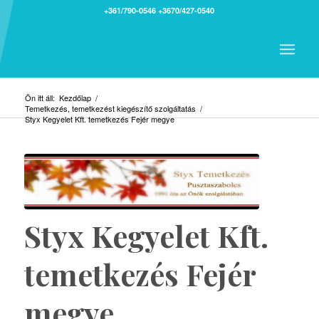
+361/790-0546
+3670/427-0540
Ön itt áll:
Kezdőlap
/
Temetkezés, temetkezést kiegészítő szolgáltatás
/
Styx Kegyelet Kft. temetkezés Fejér megye
Styx Kegyelet Kft.
temetkezés Fejér
megye