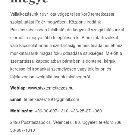
Vállalkozásunk 1991 óta végez teljes körű temetkezési
szolgáltatást Fejér megyében. Központi irodánk
Pusztaszabolcsban található, de kegyeleti szolgáltatásunkat
elérheti a megye több településen is. A hozzátartozókkal
való kapcsolattartás a szertartásig nemes feladat és ehhez
munkatársaink magas fokú odaadása szükséges. Mielőtt a
szertartással kapcsolatban bármiben is döntene, kérjük
keresse fel irodánkat személyesen vagy telefonon és
tájékozódjon szolgáltatásunk minőségéről.
Weblap
:
www.styxtemetkezes.hu
Email
: temetkezés1991@gmail.com
Mobilszám:
+36-30-607-1310, +36-25-271-080
2490 Pusztaszabolcs, Velencei u. 86. Ügyeleti telefon: +36
30-607-1310