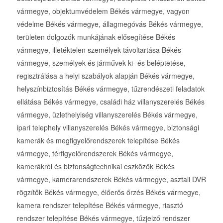
vármegye, objektumvédelem Békés vármegye, vagyon
védelme Békés vármegye, állagmegóvás Békés vármegye,
területen dolgozók munkájának elősegítése Békés
vármegye, illetéktelen személyek távoltartása Békés
vármegye, személyek és járművek ki- és beléptetése,
regisztrálása a helyi szabályok alapján Békés vármegye,
helyszínbiztosítás Békés vármegye, tűzrendészeti feladatok
ellátása Békés vármegye, családi ház villanyszerelés Békés
vármegye, üzlethelyiség villanyszerelés Békés vármegye,
ipari telephely villanyszerelés Békés vármegye, biztonsági
kamerák és megfigyelőrendszerek telepítése Békés
vármegye, térfigyelőrendszerek Békés vármegye,
kamerákról és biztonságtechnikai eszközök Békés
vármegye, kamerarendszerek Békés vármegye, asztali DVR
rögzítők Békés vármegye, élőerős őrzés Békés vármegye,
kamera rendszer telepítése Békés vármegye, riasztó
rendszer telepítése Békés vármegye, tűzjelző rendszer