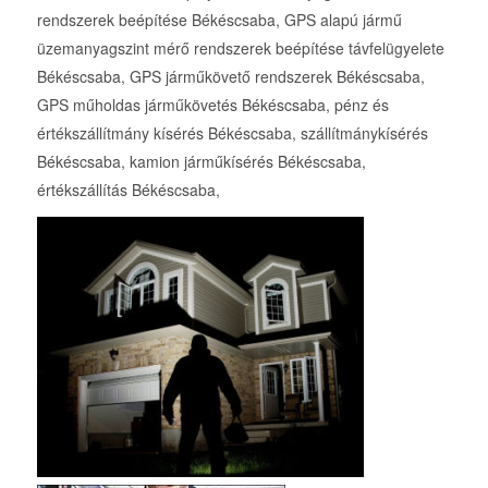
rendszerek beépítése Békéscsaba, GPS alapú jármű
üzemanyagszint mérő rendszerek beépítése távfelügyelete
Békéscsaba, GPS járműkövető rendszerek Békéscsaba,
GPS műholdas járműkövetés Békéscsaba, pénz és
értékszállítmány kísérés Békéscsaba, szállítmánykísérés
Békéscsaba, kamion járműkísérés Békéscsaba,
értékszállítás Békéscsaba,