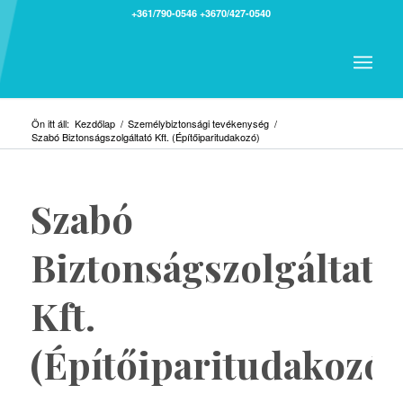
+361/790-0546
+3670/427-0540
Ön itt áll:
Kezdőlap
/
Személybiztonsági tevékenység
/
Szabó Biztonságszolgáltató Kft. (Építőiparitudakozó)
Szabó
Biztonságszolgáltató
Kft.
(Építőiparitudakozó)