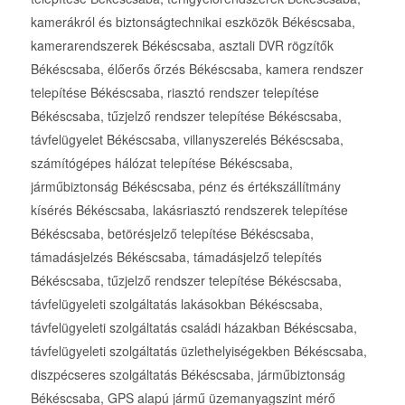
kamerákról és biztonságtechnikai eszközök Békéscsaba,
kamerarendszerek Békéscsaba, asztali DVR rögzítők
Békéscsaba, élőerős őrzés Békéscsaba, kamera rendszer
telepítése Békéscsaba, riasztó rendszer telepítése
Békéscsaba, tűzjelző rendszer telepítése Békéscsaba,
távfelügyelet Békéscsaba, villanyszerelés Békéscsaba,
számítógépes hálózat telepítése Békéscsaba,
járműbiztonság Békéscsaba, pénz és értékszállítmány
kísérés Békéscsaba, lakásriasztó rendszerek telepítése
Békéscsaba, betörésjelző telepítése Békéscsaba,
támadásjelzés Békéscsaba, támadásjelző telepítés
Békéscsaba, tűzjelző rendszer telepítése Békéscsaba,
távfelügyeleti szolgáltatás lakásokban Békéscsaba,
távfelügyeleti szolgáltatás családi házakban Békéscsaba,
távfelügyeleti szolgáltatás üzlethelyiségekben Békéscsaba,
diszpécseres szolgáltatás Békéscsaba, járműbiztonság
Békéscsaba, GPS alapú jármű üzemanyagszint mérő