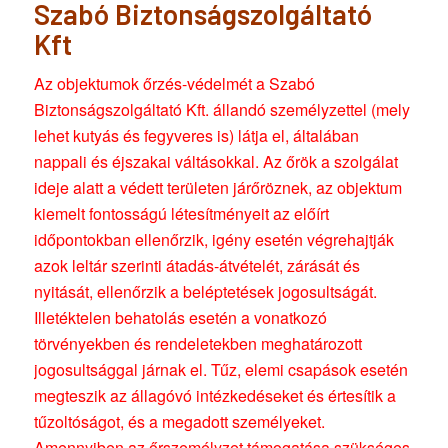
Szabó Biztonságszolgáltató
Kft
Az objektumok őrzés-védelmét a Szabó
Biztonságszolgáltató Kft. állandó személyzettel (mely
lehet kutyás és fegyveres is) látja el, általában
nappali és éjszakai váltásokkal. Az őrök a szolgálat
ideje alatt a védett területen járőröznek, az objektum
kiemelt fontosságú létesítményeit az előírt
időpontokban ellenőrzik, igény esetén végrehajtják
azok leltár szerinti átadás-átvételét, zárását és
nyitását, ellenőrzik a beléptetések jogosultságát.
Illetéktelen behatolás esetén a vonatkozó
törvényekben és rendeletekben meghatározott
jogosultsággal járnak el. Tűz, elemi csapások esetén
megteszik az állagóvó intézkedéseket és értesítik a
tűzoltóságot, és a megadott személyeket.
Amennyiben az őrszemélyzet támogatása szükséges