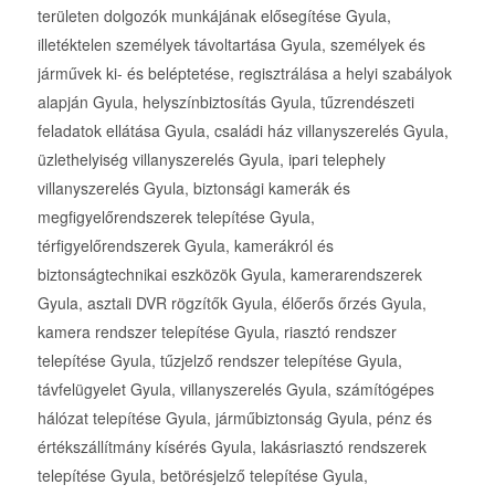
területen dolgozók munkájának elősegítése Gyula,
illetéktelen személyek távoltartása Gyula, személyek és
járművek ki- és beléptetése, regisztrálása a helyi szabályok
alapján Gyula, helyszínbiztosítás Gyula, tűzrendészeti
feladatok ellátása Gyula, családi ház villanyszerelés Gyula,
üzlethelyiség villanyszerelés Gyula, ipari telephely
villanyszerelés Gyula, biztonsági kamerák és
megfigyelőrendszerek telepítése Gyula,
térfigyelőrendszerek Gyula, kamerákról és
biztonságtechnikai eszközök Gyula, kamerarendszerek
Gyula, asztali DVR rögzítők Gyula, élőerős őrzés Gyula,
kamera rendszer telepítése Gyula, riasztó rendszer
telepítése Gyula, tűzjelző rendszer telepítése Gyula,
távfelügyelet Gyula, villanyszerelés Gyula, számítógépes
hálózat telepítése Gyula, járműbiztonság Gyula, pénz és
értékszállítmány kísérés Gyula, lakásriasztó rendszerek
telepítése Gyula, betörésjelző telepítése Gyula,