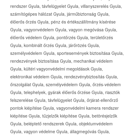
rendszer Gyula, távfelügyelet Gyula, villanyszerelés Gyula,
számítógépes hálózat Gyula, járműbiztonság Gyula,
élőerős őrzés Gyula, pénz és értékszállítmány kísérése
Gyula, vagyonvédelem Gyula, vagyon megóvása Gyula,
élőerős védelem Gyula, pontőrzés Gyula, területőrzés
Gyula, kombinált őrzés Gyula, járőrözés Gyula,
személyvédelem Gyula, sportesemények biztosítása Gyula,
rendezvények biztosítása Gyula, mechanikai védelem
Gyula, kültéri vagyonvédelmi megoldások Gyula,
elektronikai védelem Gyula, rendezvénybiztosítás Gyula,
őrszolgálat Gyula, személyvédelem Gyula, őrzés-védelem
Gyula, telephelyek, gyárak élőerős őrzése Gyula, riasztók
felszerelése Gyula, távfelügyelet Gyula, őrjárat-ellenőrző
pontok kiépítése Gyula, vagyonvédelmi kamera rendszer
kiépítése Gyula, tűzjelzők kiépítése Gyula, betörésjelzők
Gyula, beléptető rendszerek Gyula, objektumvédelem
Gyula, vagyon védelme Gyula, állagmegóvás Gyula,