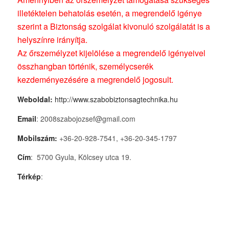
illetéktelen behatolás esetén, a megrendelő igénye
szerint a Biztonság szolgálat kivonuló szolgálatát is a
helyszínre irányítja.
Az őrszemélyzet kijelölése a megrendelő igényeivel
összhangban történik, személycserék
kezdeményezésére a megrendelő jogosult.
Weboldal:
http://www.szabobiztonsagtechnika.hu
Email
: 2008szabojozsef@gmail.com
Mobilszám:
+36-20-928-7541, +36-20-345-1797
Cím
: 5700 Gyula, Kölcsey utca 19.
Térkép
: