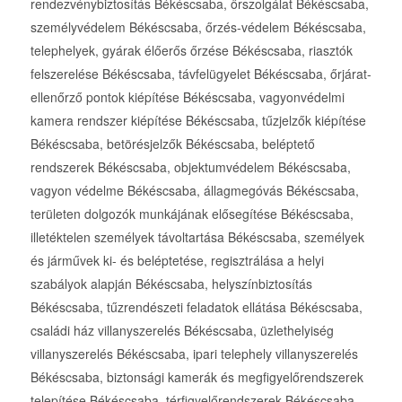
rendezvénybiztosítás Békéscsaba, őrszolgálat Békéscsaba,
személyvédelem Békéscsaba, őrzés-védelem Békéscsaba,
telephelyek, gyárak élőerős őrzése Békéscsaba, riasztók
felszerelése Békéscsaba, távfelügyelet Békéscsaba, őrjárat-
ellenőrző pontok kiépítése Békéscsaba, vagyonvédelmi
kamera rendszer kiépítése Békéscsaba, tűzjelzők kiépítése
Békéscsaba, betörésjelzők Békéscsaba, beléptető
rendszerek Békéscsaba, objektumvédelem Békéscsaba,
vagyon védelme Békéscsaba, állagmegóvás Békéscsaba,
területen dolgozók munkájának elősegítése Békéscsaba,
illetéktelen személyek távoltartása Békéscsaba, személyek
és járművek ki- és beléptetése, regisztrálása a helyi
szabályok alapján Békéscsaba, helyszínbiztosítás
Békéscsaba, tűzrendészeti feladatok ellátása Békéscsaba,
családi ház villanyszerelés Békéscsaba, üzlethelyiség
villanyszerelés Békéscsaba, ipari telephely villanyszerelés
Békéscsaba, biztonsági kamerák és megfigyelőrendszerek
telepítése Békéscsaba, térfigyelőrendszerek Békéscsaba,