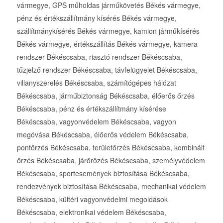
vármegye, GPS műholdas járműkövetés Békés vármegye,
pénz és értékszállítmány kísérés Békés vármegye,
szállítmánykísérés Békés vármegye, kamion járműkísérés
Békés vármegye, értékszállítás Békés vármegye, kamera
rendszer Békéscsaba, riasztó rendszer Békéscsaba,
tűzjelző rendszer Békéscsaba, távfelügyelet Békéscsaba,
villanyszerelés Békéscsaba, számítógépes hálózat
Békéscsaba, járműbiztonság Békéscsaba, élőerős őrzés
Békéscsaba, pénz és értékszállítmány kísérése
Békéscsaba, vagyonvédelem Békéscsaba, vagyon
megóvása Békéscsaba, élőerős védelem Békéscsaba,
pontőrzés Békéscsaba, területőrzés Békéscsaba, kombinált
őrzés Békéscsaba, járőrözés Békéscsaba, személyvédelem
Békéscsaba, sportesemények biztosítása Békéscsaba,
rendezvények biztosítása Békéscsaba, mechanikai védelem
Békéscsaba, kültéri vagyonvédelmi megoldások
Békéscsaba, elektronikai védelem Békéscsaba,