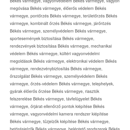
Békés vármegye, vagyonvédelem Békés vármegye, vagyon
megóvása Békés vármegye, élőerős védelem Békés
vármegye, pontőrzés Békés vármegye, területőrzés Békés
vármegye, kombinált őrzés Békés vármegye, járőrözés
Békés vármegye, személyvédelem Békés vármegye,
sportesemények biztosítása Békés vármegye,
rendezvények biztosítása Békés vármegye, mechanikai
védelem Békés vármegye, kültéri vagyonvédelmi
megoldások Békés vármegye, elektronikai védelem Békés
vármegye, rendezvénybiztosítás Békés vármegye,
őrszolgálat Békés vármegye, személyvédelem Békés
vármegye, őrzés-védelem Békés vármegye, telephelyek,
gyárak élőerős őrzése Békés vármegye, riasztók
felszerelése Békés vármegye, távfelügyelet Békés
vármegye, őrjárat-ellenőrző pontok kiépítése Békés
vármegye, vagyonvédelmi kamera rendszer kiépítése
Békés vármegye, tűzjelzők kiépítése Békés vármegye,
betörésjelzők Békés vármegye, beléptető rendszerek Békés