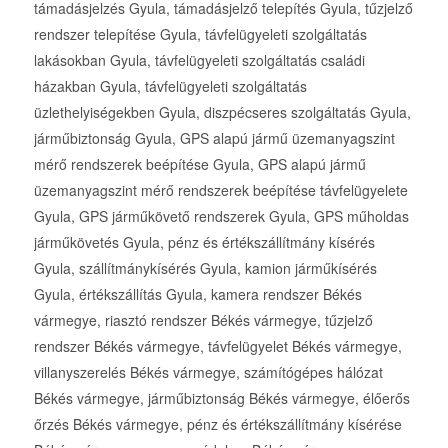
támadásjelzés Gyula, támadásjelző telepítés Gyula, tűzjelző
rendszer telepítése Gyula, távfelügyeleti szolgáltatás
lakásokban Gyula, távfelügyeleti szolgáltatás családi
házakban Gyula, távfelügyeleti szolgáltatás
üzlethelyiségekben Gyula, diszpécseres szolgáltatás Gyula,
járműbiztonság Gyula, GPS alapú jármű üzemanyagszint
mérő rendszerek beépítése Gyula, GPS alapú jármű
üzemanyagszint mérő rendszerek beépítése távfelügyelete
Gyula, GPS járműkövető rendszerek Gyula, GPS műholdas
járműkövetés Gyula, pénz és értékszállítmány kísérés
Gyula, szállítmánykísérés Gyula, kamion járműkísérés
Gyula, értékszállítás Gyula, kamera rendszer Békés
vármegye, riasztó rendszer Békés vármegye, tűzjelző
rendszer Békés vármegye, távfelügyelet Békés vármegye,
villanyszerelés Békés vármegye, számítógépes hálózat
Békés vármegye, járműbiztonság Békés vármegye, élőerős
őrzés Békés vármegye, pénz és értékszállítmány kísérése